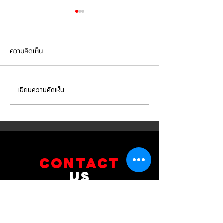
ความคิดเห็น
เขียนความคิดเห็น…
Mercedes Benz E350e เข้า
Mercedes Benz C
รับบริการเปลี่ยนจานเบรก ผ้า
รับบริการเปลี่ยนแบ
เบรกหน้า พร้อมเซ็นเซอร์
สำรอง
CONTACT
US
บริษัท ยูโรโซน ออโต้พาร์ทส์ จำกัด