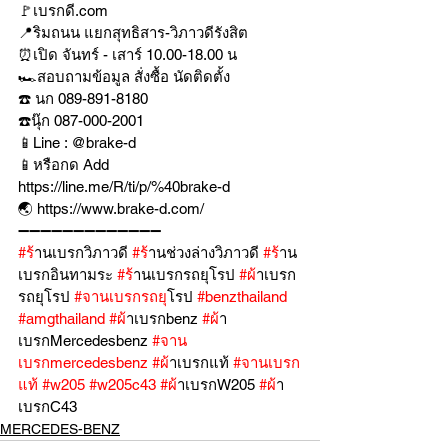
🚩เบรกดี.com
📍ริมถนน แยกสุทธิสาร-วิภาวดีรังสิต
⏰เปิด จันทร์ - เสาร์ 10.00-18.00 น
🏎สอบถามข้อมูล สั่งซื้อ นัดติดตั้ง
☎️ นก 089-891-8180
☎️นุ๊ก 087-000-2001
📱Line : @brake-d
📱หรือกด Add 
https://line.me/R/ti/p/%40brake-d
🌏 https://www.brake-d.com/
➖➖➖➖➖➖➖➖➖➖➖➖➖
#ร
้านเบรกวิภาวดี 
#ร
้านช่วงล่างวิภาวดี 
#ร
้าน
เบรกอินทามระ 
#ร
้านเบรกรถยุโรป 
#ผ
้าเบรก
รถยุโรป 
#จานเบรกรถย
ุโรป 
#benzthailand
#amgthailand
#ผ
้าเบรกbenz 
#ผ
้า
เบรกMercedesbenz 
#จาน
เบรกmercedesbenz
#ผ
้าเบรกแท้ 
#จานเบรก
แท
้ 
#w205
#w205c43
#ผ
้าเบรกW205 
#ผ
้า
เบรกC43 
MERCEDES-BENZ