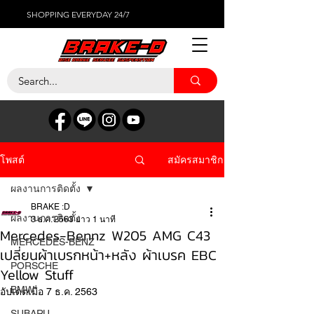
SHOPPING EVERYDAY 24/7
สมัครสมาชิก
โพสต์
ผลงานการติดตั้ง
BRAKE :D
ผลงานการติดตั้ง
3 ธ.ค. 2563
ยาว 1 นาที
Mercedes-Bennz W205 AMG C43
MERCEDES-BENZ
เปลี่ยนผ้าเบรกหน้า+หลัง ผ้าเบรค EBC
PORSCHE
Yellow Stuff
BMW
อัปเดตเมื่อ
7 ธ.ค. 2563
SUBARU