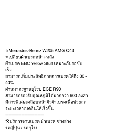
⭐️Mercedes-Bennz W205 AMG C43 
⭐️เปลี่ยนผ้าเบรกหน้า+หลัง
ผ้าเบรค EBC Yellow Stuff เหมาะกับรถขับ
เร็ว
สามารถเพิ่มประสิทธิภาพการเบรคให้ถึง 30 - 
40%
ผ่านมาตรฐานยุโรป ECE R90
สามารถรองรับอุณหภูมิได้มากกว่า 900 องศา
มีสารพิเศษเคลือบหน้าผิวผ้าเบรคเพื่อช่วยลด
ระยะเวลาเบดอินให้เร็วขึ้น
➖➖➖➖➖➖➖➖➖➖➖➖
🛠บริการจานเบรค ผ้าเบรค ช่วงล่าง
รถญี่ปุ่น / รถยุโรป