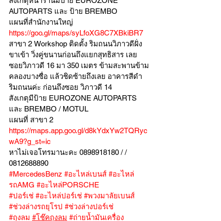
สังเกตุหน้าร้านมีป้าย EUROZONE 
AUTOPARTS และ ป้าย BREMBO 
แผนที่สำนักงานใหญ่ 
https://goo.gl/maps/syLfoXG8C7XBkiBR7
สาขา 2 Workshop ติดตั้ง ริมถนนวิภาวดีฝั่ง
ขาเข้า วิ่งคู่ขนานก่อนถึงแยกสุทธิสาร เลย
ซอยวิภาวดี 16 มา 350 เมตร ข้ามสะพานข้าม
คลองบางซื่อ แล้วชิดซ้ายถึงเลย อาคารสีดำ
ริมถนนค่ะ ก่อนถึงซอย วิภาวดี 14
สังเกตุมีป้าย EUROZONE AUTOPARTS 
และ BREMBO / MOTUL
แผนที่ สาขา 2 
https://maps.app.goo.gl/d8kYdxYw2TQRyc
wA9?g_st=ic
หาไม่เจอโทรมานะคะ 0898918180 / /  
0812688890
#MercedesBenz
#อะไหล่เบนส์
#อะไหล่
รถAMG
#อะไหล่PORSCHE
#ปอร์เช่
#อะไหล่ปอร์เช่
#พวงมาลัยเบนส์
#ช่วงล่างรถยุโรป
#ช่วงล่างปอร์เช่
#ถุงลม
#โช๊คถุงลม
#ถ่ายน้ำมันเครื่อง