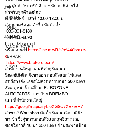
ออกใบกำกับภาษีได้ และ หัก ณ ที่จ่ายได้
JEEP
สำหรับลูกค้าองค์กร 
NISSAN
เปิด จันทร์ - เสาร์ 10.00-18.00 น
สอบถามข้อมูล สั่งซื้อ นัดติดตั้ง
FORD
 089-891-8180 
JAGUAR
 081-268-8890
Line : @brake-d
RANGE ROVER
หรือกด Add 
https://line.me/R/ti/p/%40brake-
d
FERRARI
https://www.brake-d.com/
VOLVO
สำนักงานใหญ่ ออฟฟิศอยู่ริมถนน
วิภาวดีรังสิต ฝั่งขาออก ก่อนถึงแยกไฟแดง
Aston Martin
สุทธิสารค่ะ เลยสโมสรทหารบกมา 500 เมตร
สังเกตุหน้าร้านมีป้าย EUROZONE 
AUTOPARTS และ ป้าย BREMBO 
แผนที่สำนักงานใหญ่ 
https://goo.gl/maps/syLfoXG8C7XBkiBR7
สาขา 2 Workshop ติดตั้ง ริมถนนวิภาวดีฝั่ง
ขาเข้า วิ่งคู่ขนานก่อนถึงแยกสุทธิสาร เลย
ซอยวิภาวดี 16 มา 350 เมตร ข้ามสะพานข้าม