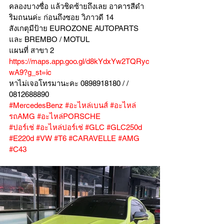
คลองบางซื่อ แล้วชิดซ้ายถึงเลย อาคารสีดำ
ริมถนนค่ะ ก่อนถึงซอย วิภาวดี 14
สังเกตุมีป้าย EUROZONE AUTOPARTS 
และ BREMBO / MOTUL
แผนที่ สาขา 2 
https://maps.app.goo.gl/d8kYdxYw2TQRyc
wA9?g_st=ic
หาไม่เจอโทรมานะคะ 0898918180 / /  
0812688890
#MercedesBenz
#อะไหล่เบนส์
#อะไหล่
รถAMG
#อะไหล่PORSCHE
#ปอร์เช่
#อะไหล่ปอร์เช่
#GLC
#GLC250d
#E220d
#VW
#T6
#CARAVELLE
#AMG
#C43