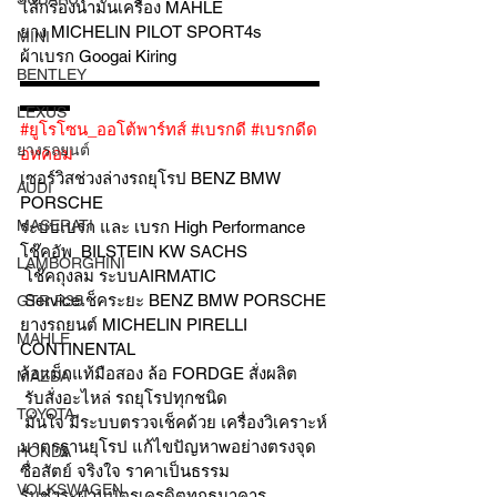
ไส้กรองน้ำมันเครื่อง MAHLE 
ยาง MICHELIN PILOT SPORT4s
MINI
ผ้าเบรก Googai Kiring 
BENTLEY
▬▬▬▬▬▬▬▬▬▬▬▬▬▬▬▬▬▬
▬▬▬
LEXUS
#ยูโรโซน_ออโต้พาร์ทส์
#เบรกดี
#เบรกดีด
ยางรถยนต์
อทคอม
เซอร์วิสช่วงล่างรถยุโรป BENZ BMW 
AUDI
PORSCHE
MASERATI
ระบบเบรก และ เบรก High Performance
โช๊คอัพ  BILSTEIN KW SACHS
LAMBORGHINI
 โช๊คถุงลม ระบบAIRMATIC
 Serviceเช็คระยะ BENZ BMW PORSCHE
GTR R35
ยางรถยนต์ MICHELIN PIRELLI 
MAHLE
CONTINENTAL
ล้อแม็กแท้มือสอง ล้อ FORDGE สั่งผลิต
MAZDA
 รับสั่งอะไหล่ รถยุโรปทุกชนิด
TOYOTA
 มั่นใจ มีระบบตรวจเช็คด้วย เครื่องวิเคราะห์ 
มาตรฐานยุโรป แก้ไขปัญหาwอย่างตรงจุด 
HONDA
ซื่อสัตย์ จริงใจ ราคาเป็นธรรม
VOLKSWAGEN
รับชำระผ่านบัตรเครดิตทุกธนาคาร 