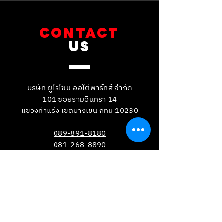
CONTACT
US
บริษัท ยูโรโซน ออโต้พาร์ทส์ จำกัด
101 ซอยรามอินทรา 14
แขวงท่าแร้ง เขตบางเขน กทม 10230
089-891-8180
081-268-8890
087-000-2001
LINE OA : @BRAKE-D
LINE OA : @EUROZONE