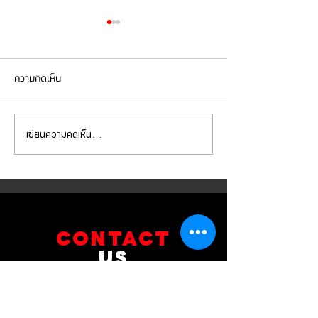
ความคิดเห็น
เขียนความคิดเห็น…
Mercedes Benz E350e เข้า
Mercedes Benz C
รับบริการเปลี่ยนจานเบรก ผ้า
รับบริการเปลี่ยนแบ
เบรกหน้า พร้อมเซ็นเซอร์
สำรอง
CONTACT
US
บริษัท ยูโรโซน ออโต้พาร์ทส์ จำกัด