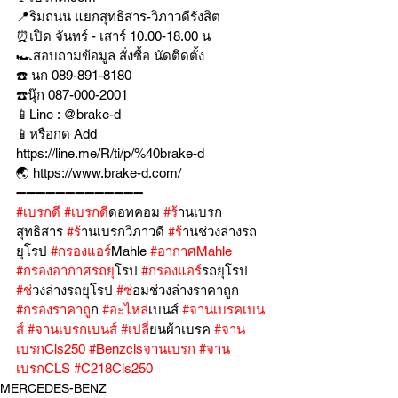
📍ริมถนน แยกสุทธิสาร-วิภาวดีรังสิต
⏰เปิด จันทร์ - เสาร์ 10.00-18.00 น
🏎สอบถามข้อมูล สั่งซื้อ นัดติดตั้ง
☎️ นก 089-891-8180
☎️นุ๊ก 087-000-2001
📱Line : @brake-d
📱หรือกด Add 
https://line.me/R/ti/p/%40brake-d
🌏 https://www.brake-d.com/
➖➖➖➖➖➖➖➖➖➖➖➖➖
#เบรกด
ี 
#เบรกด
ีดอทคอม 
#ร
้านเบรก
สุทธิสาร 
#ร
้านเบรกวิภาวดี 
#ร
้านช่วงล่างรถ
ยุโรป 
#กรองแอร
์Mahle 
#อากาศMahle
#กรองอากาศรถย
ุโรป 
#กรองแอร
์รถยุโรป 
#ช
่วงล่างรถยุโรป 
#ซ
่อมช่วงล่างราคาถูก 
#กรองราคาถ
ูก 
#อะไหล
่เบนส์ 
#จานเบรคเบน
ส
์ 
#จานเบรกเบนส
์ 
#เปล
ี่ยนผ้าเบรค 
#จาน
เบรกCls250
#Benzclsจานเบรก
#จาน
เบรกCLS
#C218Cls250
MERCEDES-BENZ