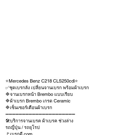
⭐Mercedes Benz C218 CLS250cdi⭐
✅ชุดเบรกลัง เปลี่ยนจานเบรก พร้อมผ้าเบรก
🔷จานเบรกหน้า Brembo แบบเรียบ 
🔷ผ้าเบรก Brembo เกรด Ceramic 
🔷เซ็นเซอร์เตือนผ้าเบรก
➖➖➖➖➖➖➖➖➖➖➖➖➖➖➖➖➖➖➖➖➖
🛠บริการจานเบรค ผ้าเบรค ช่วงล่าง
รถญี่ปุ่น / รถยุโรป
🚩เบรกดี.com