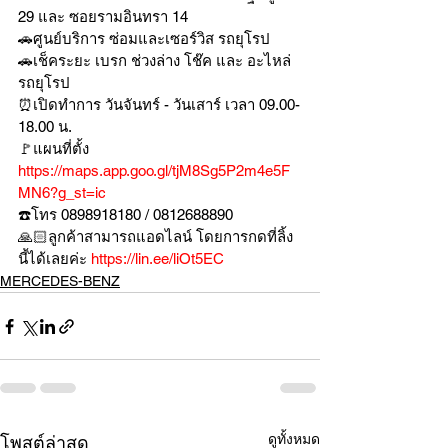
29 และ ซอยรามอินทรา 14
🚗ศูนย์บริการ ซ่อมและเซอร์วิส รถยุโรป
🚗เช็คระยะ เบรก ช่วงล่าง โช๊ค และ อะไหล่
รถยุโรป
⏰เปิดทำการ วันจันทร์ - วันเสาร์ เวลา 09.00-
18.00 น.
🚩แผนที่ตั้ง 
https://maps.app.goo.gl/tjM8Sg5P2m4e5F
MN6?g_st=ic
☎️โทร 0898918180 / 0812688890
🙏🏻ลูกค้าสามารถแอดไลน์ โดยการกดที่ลิ้ง
นี้ได้เลยค่ะ 
https://lin.ee/liOt5EC
MERCEDES-BENZ
ดูทั้งหมด
โพสต์ล่าสุด