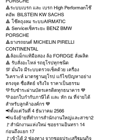
PORSCHE
🔺ระบบเบรก และ เบรก High Performanโช๊
คอัพ  BILSTEIN KW SACHS
🔺 โช๊คถุงลม ระบบAIRMATIC
🔺 Serviceเช็คระยะ BENZ BMW 
PORSCHE
🔺ยางรถยนต์ MICHELIN PIRELLI 
CONTINENTAL
🔺ล้อแม็กแท้มือสอง ล้อ FORDGE สั่งผลิต
🔺 รับสั่งอะไหล่ รถยุโรปทุกชนิด
💯 มั่นใจ มีระบบตรวจเช็คด้วย เครื่อง
วิเคราะห์ มาตรฐานยุโรป แก้ไขปัญหาอย่าง
ตรงจุด ซื่อสัตย์ จริงใจ ราคาเป็นธรรม
💚รับชำระผ่านบัตรเครดิตทุกธนาคาร 💙
💚ออกใบกำกับภาษีได้ และ หัก ณ ที่จ่ายได้
สำหรับลูกค้าองค์กร 💙
📢ตั้งแต่วันที่ 4 ธันวาคม 2566
📢แจ้งย้ายที่ทำการสำนักงานใหญ่และสาขา2
🚩สำนักงานแห่งใหม่ ซอยรามอินทรา 14 
ก่อนถึงแยก 17
🚩เข้าได้ 2 ช่องทาง จากซอยประเสริฐมนูกิจ 