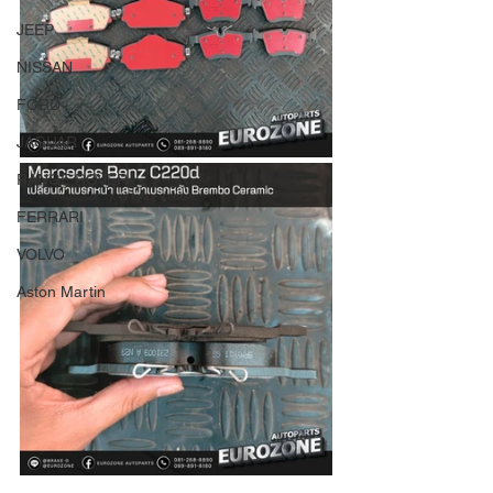
JEEP
NISSAN
FORD
JAGUAR
RANGE ROVER
FERRARI
VOLVO
Aston Martin