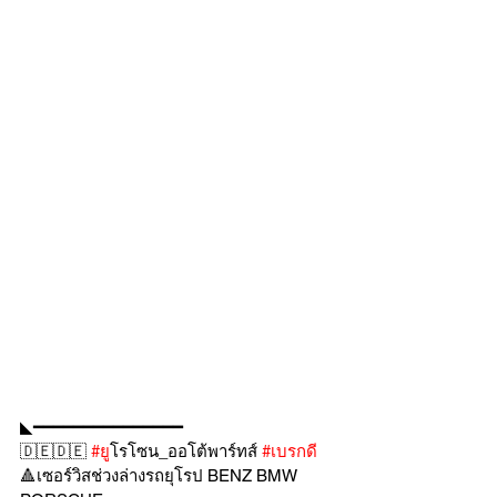
◣━━━━━━━━━━━━━━━
🇩🇪🇩🇪 
#ย
ูโรโซน_ออโต้พาร์ทส์ 
#เบรกด
🔺เซอร์วิสช่วงล่างรถยุโรป BENZ BMW 