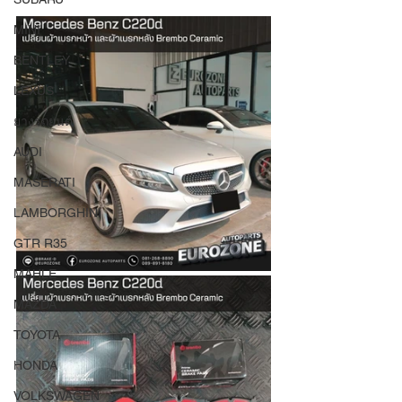
MINI
BENTLEY
LEXUS
ยางรถยนต์
AUDI
MASERATI
LAMBORGHINI
GTR R35
MAHLE
MAZDA
TOYOTA
HONDA
VOLKSWAGEN