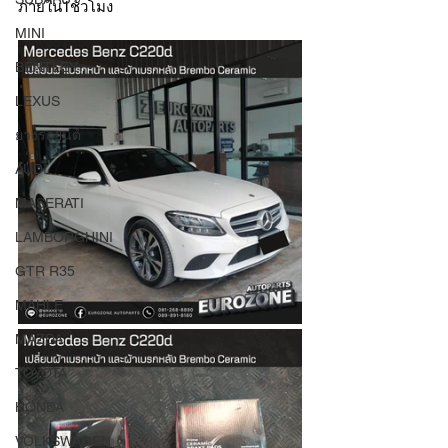
ภายใน1ชั่วโมง
MINI
BENTLEY
LEXUS
ยางรถยนต์
AUDI
MASERATI
LAMBORGHINI
GTR R35
MAHLE
MAZDA
TOYOTA
HONDA
VOLKSWAGEN