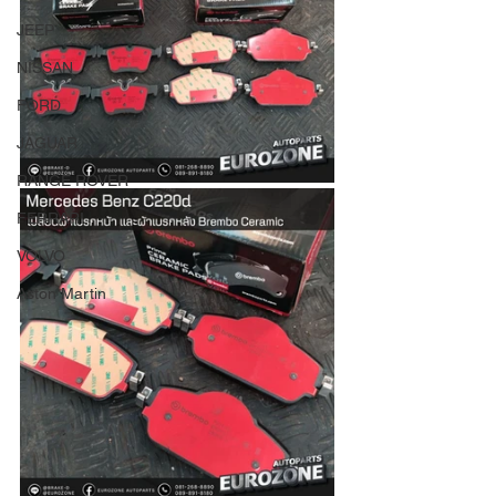
JEEP
NISSAN
FORD
JAGUAR
RANGE ROVER
FERRARI
VOLVO
Aston Martin