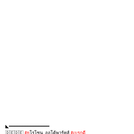
◣━━━━━━━━━━━━━━━
🇩🇪🇩🇪 
#ย
ูโรโซน_ออโต้พาร์ทส์ 
#เบรกด