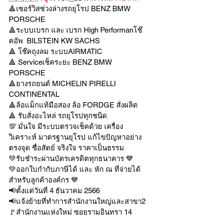
🔺เซอร์วิสช่วงล่างรถยุโรป BENZ BMW 
PORSCHE
🔺ระบบเบรก และ เบรก High Performanโช๊
คอัพ  BILSTEIN KW SACHS
🔺 โช๊คถุงลม ระบบAIRMATIC
🔺 Serviceเช็คระยะ BENZ BMW 
PORSCHE
🔺ยางรถยนต์ MICHELIN PIRELLI 
CONTINENTAL
🔺ล้อแม็กแท้มือสอง ล้อ FORDGE สั่งผลิต
🔺 รับสั่งอะไหล่ รถยุโรปทุกชนิด
💯 มั่นใจ มีระบบตรวจเช็คด้วย เครื่อง
วิเคราะห์ มาตรฐานยุโรป แก้ไขปัญหาอย่าง
ตรงจุด ซื่อสัตย์ จริงใจ ราคาเป็นธรรม
💚รับชำระผ่านบัตรเครดิตทุกธนาคาร 💙
💚ออกใบกำกับภาษีได้ และ หัก ณ ที่จ่ายได้
สำหรับลูกค้าองค์กร 💙
📢ตั้งแต่วันที่ 4 ธันวาคม 2566
📢แจ้งย้ายที่ทำการสำนักงานใหญ่และสาขา2
🚩สำนักงานแห่งใหม่ ซอยรามอินทรา 14 