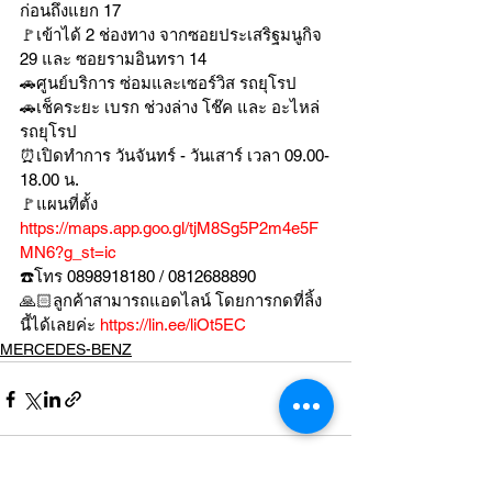
ก่อนถึงแยก 17
🚩เข้าได้ 2 ช่องทาง จากซอยประเสริฐมนูกิจ 
29 และ ซอยรามอินทรา 14
🚗ศูนย์บริการ ซ่อมและเซอร์วิส รถยุโรป
🚗เช็คระยะ เบรก ช่วงล่าง โช๊ค และ อะไหล่
รถยุโรป
⏰เปิดทำการ วันจันทร์ - วันเสาร์ เวลา 09.00-
18.00 น.
🚩แผนที่ตั้ง 
https://maps.app.goo.gl/tjM8Sg5P2m4e5F
MN6?g_st=ic
☎️โทร 0898918180 / 0812688890
🙏🏻ลูกค้าสามารถแอดไลน์ โดยการกดที่ลิ้ง
นี้ได้เลยค่ะ 
https://lin.ee/liOt5EC
MERCEDES-BENZ