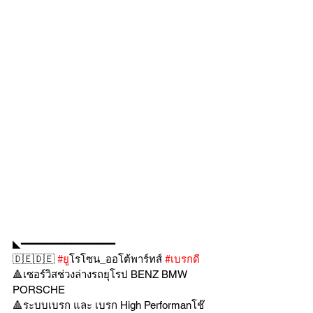
◣━━━━━━━━━━━━━━━
🇩🇪🇩🇪 
#ย
ูโรโซน_ออโต้พาร์ทส์ 
#เบรกด
🔺เซอร์วิสช่วงล่างรถยุโรป BENZ BMW 
PORSCHE
🔺ระบบเบรก และ เบรก High Performanโช๊