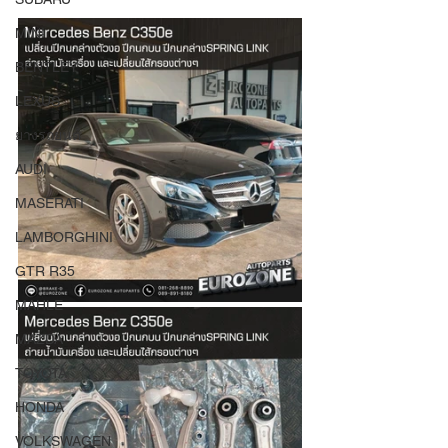
MINI
BENTLEY
LEXUS
ยางรถยนต์
AUDI
MASERATI
LAMBORGHINI
GTR R35
MAHLE
MAZDA
TOYOTA
HONDA
VOLKSWAGEN