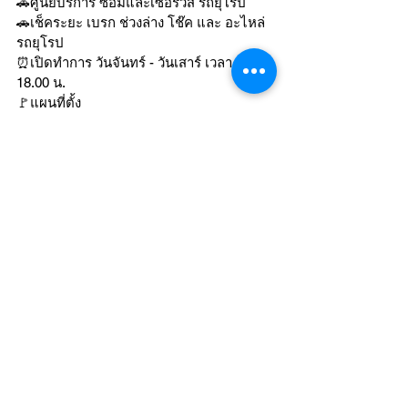
🚗ศูนย์บริการ ซ่อมและเซอร์วิส รถยุโรป
🚗เช็คระยะ เบรก ช่วงล่าง โช๊ค และ อะไหล่
รถยุโรป
⏰เปิดทำการ วันจันทร์ - วันเสาร์ เวลา 09.00-
18.00 น.
🚩แผนที่ตั้ง 
https://maps.app.goo.gl/tjM8Sg5P2m4e5F
MN6?g_st=ic
☎️โทร 0898918180 / 0812688890
🙏🏻ลูกค้าสามารถแอดไลน์ โดยการกดที่ลิ้ง
นี้ได้เลยค่ะ 
https://lin.ee/liOt5EC
MERCEDES-BENZ
ดูทั้งหมด
โพสต์ล่าสุด