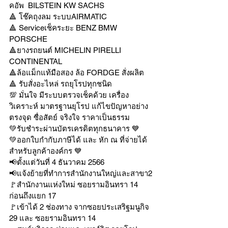
คอัพ  BILSTEIN KW SACHS
🔺 โช๊คถุงลม ระบบAIRMATIC
🔺 Serviceเช็คระยะ BENZ BMW 
PORSCHE
🔺ยางรถยนต์ MICHELIN PIRELLI 
CONTINENTAL
🔺ล้อแม็กแท้มือสอง ล้อ FORDGE สั่งผลิต
🔺 รับสั่งอะไหล่ รถยุโรปทุกชนิด
💯 มั่นใจ มีระบบตรวจเช็คด้วย เครื่อง
วิเคราะห์ มาตรฐานยุโรป แก้ไขปัญหาอย่าง
ตรงจุด ซื่อสัตย์ จริงใจ ราคาเป็นธรรม
💚รับชำระผ่านบัตรเครดิตทุกธนาคาร 💙
💚ออกใบกำกับภาษีได้ และ หัก ณ ที่จ่ายได้
สำหรับลูกค้าองค์กร 💙
📢ตั้งแต่วันที่ 4 ธันวาคม 2566
📢แจ้งย้ายที่ทำการสำนักงานใหญ่และสาขา2
🚩สำนักงานแห่งใหม่ ซอยรามอินทรา 14 
ก่อนถึงแยก 17
🚩เข้าได้ 2 ช่องทาง จากซอยประเสริฐมนูกิจ 
29 และ ซอยรามอินทรา 14