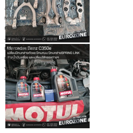
JEEP
NISSAN
FORD
JAGUAR
RANGE ROVER
FERRARI
VOLVO
Aston Martin