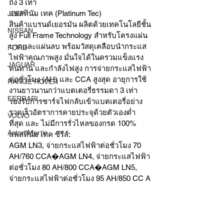
ถึง 3 เท่า
แพลทินัม เทค (Platinum Tec)
JEEP
สินค้าแบรนด์เยอรมัน ผลิตด้วยเทคโนโลยีชั้น
NISSAN
สูง Full Frame Technology สำหรับโครงแผ่น
บวกและแผ่นลบ พร้อมวัสดุเคลือบนำกระแส
FORD
ไฟฟ้าคุณภาพสูง มั่นใจได้ในครวมแข็งแรง
JAGUAR
ทนทาน และกำลังไฟสูง การจ่ายกระแสไฟฟ้า
ต่อชั่วโมง (AH) และ CCA สูงสุด อายุการใช้
RANGE ROVER
งานยาวนานกว่าแบตเตอรี่ธรรมดา 3 เท่า 
FERRARI
รองรับการชาร์จไฟกลับเข้าแบตเตอรี่อย่าง
รวดเร็วอัตราการคายประจุด้วยตัวเองต่ำ
VOLVO
ที่สุด และ ไม่มีการรั่วไหลของกรด 100%
Aston Martin
แพลทินัม เทค ซีรีส์:
AGM LN3, จ่ายกระแสไฟฟ้าต่อชั่วโมง 70 
AH/760 CCA�AGM LN4, จ่ายกระแสไฟฟ้า
ต่อชั่วโมง 80 AH/800 CCA�AGM LN5, 
จ่ายกระแสไฟฟ้าต่อชั่วโมง 95 AH/850 CC A