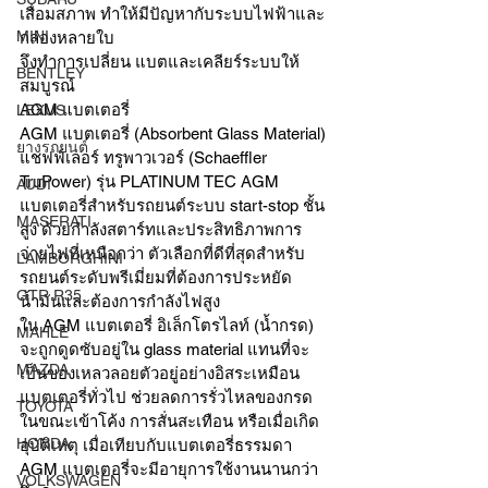
เสื่อมสภาพ ทำให้มีปัญหากับระบบไฟฟ้าและ
MINI
กล่องหลายใบ 
จึงทำการเปลี่ยน แบตและเคลียร์ระบบให้
BENTLEY
สมบูรณ์ 
AGM แบตเตอรี่
LEXUS
AGM แบตเตอรี่ (Absorbent Glass Material)
ยางรถยนต์
แชฟฟ์เลอร์ ทรูพาวเวอร์ (Schaeffler 
TruPower) รุ่น PLATINUM TEC AGM 
AUDI
แบตเตอรี่สำหรับรถยนต์ระบบ start-stop ชั้น
MASERATI
สูง ด้วยกำลังสตาร์ทและประสิทธิภาพการ
จ่ายไฟที่เหนือกว่า ตัวเลือกที่ดีที่สุดสำหรับ
LAMBORGHINI
รถยนต์ระดับพรีเมี่ยมที่ต้องการประหยัด
GTR R35
น้ำมันและต้องการกำลังไฟสูง
ใน AGM แบตเตอรี่ อิเล็กโตรไลท์ (น้ำกรด) 
MAHLE
จะถูกดูดซับอยู่ใน glass material แทนที่จะ
MAZDA
เป็นของเหลวลอยตัวอยู่อย่างอิสระเหมือน
แบตเตอรี่ทั่วไป ช่วยลดการรั่วไหลของกรด
TOYOTA
ในขณะเข้าโค้ง การสั่นสะเทือน หรือเมื่อเกิด
HONDA
อุบัติเหตุ เมื่อเทียบกับแบตเตอรี่ธรรมดา 
AGM แบตเตอรี่จะมีอายุการใช้งานนานกว่า
VOLKSWAGEN