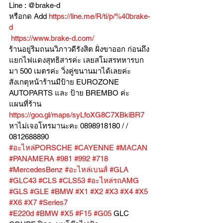
Line : @brake-d
หรือกด Add 
https://line.me/R/ti/p/%40brake-
d
https://www.brake-d.com/
ร้านอยู่ริมถนนวิภาวดีรังสิต ฝั่งขาออก ก่อนถึง
แยกไฟแดงสุทธิสารค่ะ เลยสโมสรทหารบก
มา 500 เมตรค่ะ วิ่งคู่ขนานมาได้เลยค่ะ
สังเกตุหน้าร้านมีป้าย EUROZONE 
AUTOPARTS และ ป้าย BREMBO ค่ะ
แผนที่ร้าน 
https://goo.gl/maps/syLfoXG8C7XBkiBR7
หาไม่เจอโทรมานะคะ 0898918180 / /  
0812688890
#อะไหล่PORSCHE
#CAYENNE
#MACAN
#PANAMERA
#981
#992
#718
#MercedesBenz
#อะไหล่เบนส์
#GLA
#GLC43
#CLS
#CLS53
#อะไหล่รถAMG
#GLS
#GLE
#BMW
#X1
#X2
#X3
#X4
#X5
#X6
#X7
#Series7
#E220d
#BMW
#X5
#F15
#G05
 GLC 