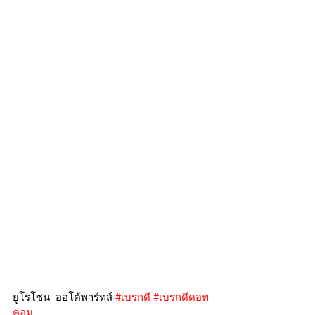
ยูโรโซน_ออโต้พาร์ทส์ 
#เบรกดี
#เบรกดีดอท
คอม