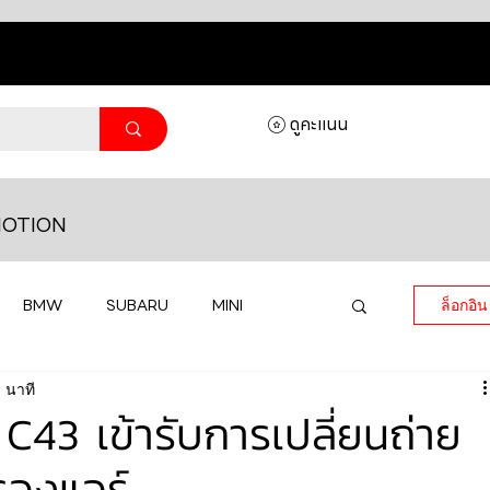
ดูคะแนน
OTION
BMW
SUBARU
MINI
ล็อกอิน
 นาที
MASERATI
LAMBORGHINI
43 เข้ารับการเปลี่ยนถ่าย
กรองแอร์
HONDA
VOLKSWAGEN
JEEP