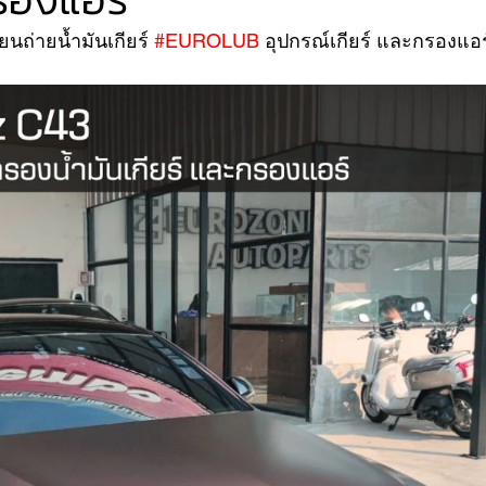
นถ่ายน้ำมันเกียร์ 
#EUROLUB
 อุปกรณ์เกียร์ และกรองแอร
VER
FERRARI
VOLVO