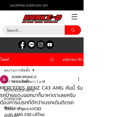
SHOPPING EVERYDAY 24/7
สมัครสมาชิก
โพสต์
ผลงานการติดตั้ง
ADMIN BRAKE-D
ผลงานการติดตั้ง
10 พ.ย. 2566
ยาว 1 นาที
MERCEDES BENZ C43 AMG คันนี้ รับ
MERCEDES-BENZ
รถป้ายแดงออกมาก็มาหาเราเลยครับ
PORSCHE
ต้องการเบรกที่ดีกว่าเบรกเดิมติดรถ
BMW
จึงลงตัวที่ชุดเบรกC63 
เบรก AMG C63 แท้ใหม่ 
SUBARU