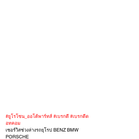
#ยูโรโซน_ออโต้พาร์ทส์
#เบรกดี
#เบรกดีด
อทคอม
เซอร์วิสช่วงล่างรถยุโรป BENZ BMW 
PORSCHE