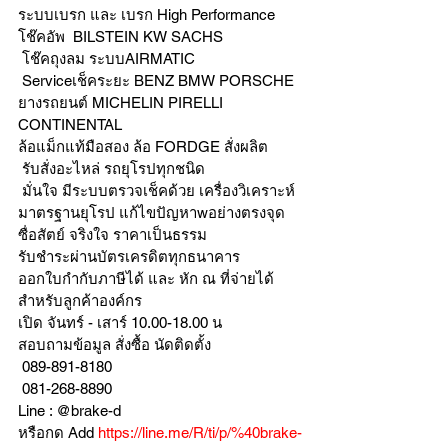
ระบบเบรก และ เบรก High Performance
โช๊คอัพ  BILSTEIN KW SACHS
 โช๊คถุงลม ระบบAIRMATIC
 Serviceเช็คระยะ BENZ BMW PORSCHE  
ยางรถยนต์ MICHELIN PIRELLI 
CONTINENTAL
ล้อแม็กแท้มือสอง ล้อ FORDGE สั่งผลิต
 รับสั่งอะไหล่ รถยุโรปทุกชนิด
 มั่นใจ มีระบบตรวจเช็คด้วย เครื่องวิเคราะห์ 
มาตรฐานยุโรป แก้ไขปัญหาwอย่างตรงจุด 
ซื่อสัตย์ จริงใจ ราคาเป็นธรรม
รับชำระผ่านบัตรเครดิตทุกธนาคาร 
ออกใบกำกับภาษีได้ และ หัก ณ ที่จ่ายได้
สำหรับลูกค้าองค์กร 
เปิด จันทร์ - เสาร์ 10.00-18.00 น
สอบถามข้อมูล สั่งซื้อ นัดติดตั้ง
 089-891-8180 
 081-268-8890
Line : @brake-d
หรือกด Add 
https://line.me/R/ti/p/%40brake-