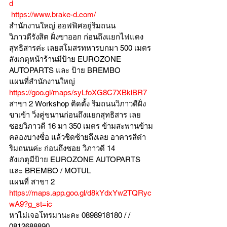
d
https://www.brake-d.com/
สำนักงานใหญ่ ออฟฟิศอยู่ริมถนน
วิภาวดีรังสิต ฝั่งขาออก ก่อนถึงแยกไฟแดง
สุทธิสารค่ะ เลยสโมสรทหารบกมา 500 เมตร
สังเกตุหน้าร้านมีป้าย EUROZONE 
AUTOPARTS และ ป้าย BREMBO 
แผนที่สำนักงานใหญ่ 
https://goo.gl/maps/syLfoXG8C7XBkiBR7
สาขา 2 Workshop ติดตั้ง ริมถนนวิภาวดีฝั่ง
ขาเข้า วิ่งคู่ขนานก่อนถึงแยกสุทธิสาร เลย
ซอยวิภาวดี 16 มา 350 เมตร ข้ามสะพานข้าม
คลองบางซื่อ แล้วชิดซ้ายถึงเลย อาคารสีดำ
ริมถนนค่ะ ก่อนถึงซอย วิภาวดี 14
สังเกตุมีป้าย EUROZONE AUTOPARTS 
และ BREMBO / MOTUL
แผนที่ สาขา 2 
https://maps.app.goo.gl/d8kYdxYw2TQRyc
wA9?g_st=ic
หาไม่เจอโทรมานะคะ 0898918180 / /  
0812688890