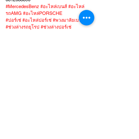
#MercedesBenz
#อะไหล่เบนส์
#อะไหล่
รถAMG
#อะไหล่PORSCHE
#ปอร์เช่
#อะไหล่ปอร์เช่
#พวงมาลัยเบนส์
#ช่วงล่างรถยุโรป
#ช่วงล่างปอร์เช่
#ถุงลม
#โช๊คถุงลม
#ถ่ายน้ำมันเครื่อง
#Mobil1usa
#CLS300d
#PAKELO
#Ferrari
#BMW
#i4
#i4M50
#E350e
#A200
ACLASS 
#C238
#C257
#S300
#S560e
#BMW
#3Series
#C220d
#PORSCHE
#718
#BOXSTER
#W213
#E350e
#GLE
#W166
#GLC
#GLC_Coupe
#GLC_CoupeAMG
#C43
#PORSCHE
#PANAMERA
#BMW
#M4
#BMW
#X5
#F15
 PORSCHE 911 991 
#ถ
ุง
ลมโช๊ค 
#C350e
#G63
#G400
#ML250
#W166
#GLE
#GLS
#เบรกคาบอน
#ผ
้าเบรก
สำหรับจานคาบอน 
#BMW
#G20
#เบรก
แท
้AMG
MERCEDES-BENZ