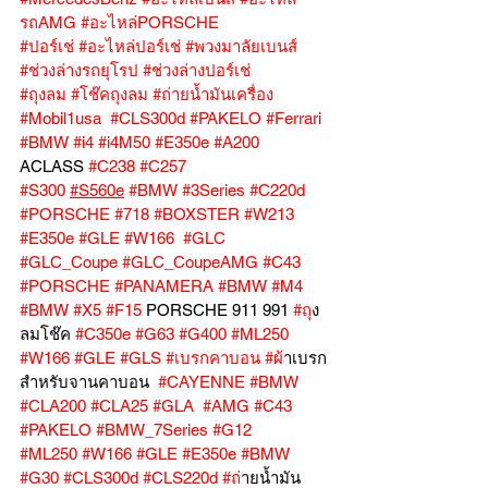
รถAMG
#อะไหล่PORSCHE
#ปอร์เช่
#อะไหล่ปอร์เช่
#พวงมาลัยเบนส์
#ช่วงล่างรถยุโรป
#ช่วงล่างปอร์เช่
#ถุงลม
#โช๊คถุงลม
#ถ่ายน้ำมันเครื่อง
#Mobil1usa
#CLS300d
#PAKELO
#Ferrari
#BMW
#i4
#i4M50
#E350e
#A200
ACLASS 
#C238
#C257
#S300
#S560e
#BMW
#3Series
#C220d
#PORSCHE
#718
#BOXSTER
#W213
#E350e
#GLE
#W166
#GLC
#GLC_Coupe
#GLC_CoupeAMG
#C43
#PORSCHE
#PANAMERA
#BMW
#M4
#BMW
#X5
#F15
 PORSCHE 911 991 
#ถ
ุง
ลมโช๊ค 
#C350e
#G63
#G400
#ML250
#W166
#GLE
#GLS
#เบรกคาบอน
#ผ
้าเบรก
สำหรับจานคาบอน  
#CAYENNE
#BMW
#CLA200
#CLA25
#GLA
#AMG
#C43
#PAKELO
#BMW_7Series
#G12
#ML250
#W166
#GLE
#E350e
#BMW
#G30
#CLS300d
#CLS220d
#ถ
่ายน้ำมัน