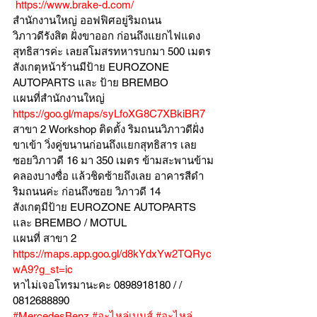
https://www.brake-d.com/
สำนักงานใหญ่ ออฟฟิศอยู่ริมถนน
วิภาวดีรังสิต ฝั่งขาออก ก่อนถึงแยกไฟแดง
สุทธิสารค่ะ เลยสโมสรทหารบกมา 500 เมตร
สังเกตุหน้าร้านมีป้าย EUROZONE 
AUTOPARTS และ ป้าย BREMBO 
แผนที่สำนักงานใหญ่ 
https://goo.gl/maps/syLfoXG8C7XBkiBR7
สาขา 2 Workshop ติดตั้ง ริมถนนวิภาวดีฝั่ง
ขาเข้า วิ่งคู่ขนานก่อนถึงแยกสุทธิสาร เลย
ซอยวิภาวดี 16 มา 350 เมตร ข้ามสะพานข้าม
คลองบางซื่อ แล้วชิดซ้ายถึงเลย อาคารสีดำ
ริมถนนค่ะ ก่อนถึงซอย วิภาวดี 14
สังเกตุมีป้าย EUROZONE AUTOPARTS 
และ BREMBO / MOTUL
แผนที่ สาขา 2 
https://maps.app.goo.gl/d8kYdxYw2TQRyc
wA9?g_st=ic
หาไม่เจอโทรมานะคะ 0898918180 / /  
0812688890
#MercedesBenz
#อะไหล่เบนส์
#อะไหล่