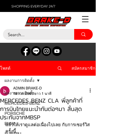
SHOPPING EVERYDAY 24/7
สมัครสมาชิก
โพสต์
ผลงานการติดตั้ง
ADMIN BRAKE-D
ผลงานการติดตั้ง
18 ก.ค. 2566
ยาว 1 นาที
MERCEDES BENZ CLA พี่ลูกค้าที่
MERCEDES-BENZ
การบินไทยแนะนำกันต่อๆมา สิ้นสุด
PORSCHE
ประกันจากMBSP
BMW
แล้วให้เราดูแลต่อเนื่องไปเลย กับการเซอร์วิส
ครั้งนี้ 
SUBARU