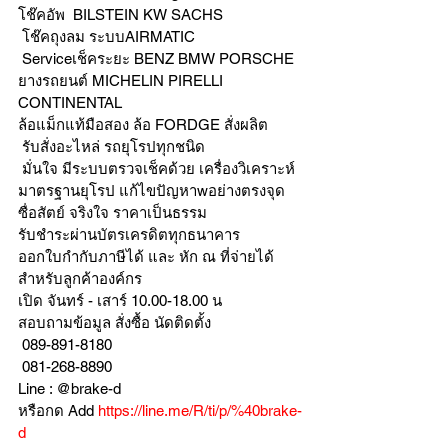
โช๊คอัพ  BILSTEIN KW SACHS
 โช๊คถุงลม ระบบAIRMATIC
 Serviceเช็คระยะ BENZ BMW PORSCHE  
ยางรถยนต์ MICHELIN PIRELLI 
CONTINENTAL
ล้อแม็กแท้มือสอง ล้อ FORDGE สั่งผลิต
 รับสั่งอะไหล่ รถยุโรปทุกชนิด
 มั่นใจ มีระบบตรวจเช็คด้วย เครื่องวิเคราะห์ 
มาตรฐานยุโรป แก้ไขปัญหาwอย่างตรงจุด 
ซื่อสัตย์ จริงใจ ราคาเป็นธรรม
รับชำระผ่านบัตรเครดิตทุกธนาคาร 
ออกใบกำกับภาษีได้ และ หัก ณ ที่จ่ายได้
สำหรับลูกค้าองค์กร 
เปิด จันทร์ - เสาร์ 10.00-18.00 น
สอบถามข้อมูล สั่งซื้อ นัดติดตั้ง
 089-891-8180 
 081-268-8890
Line : @brake-d
หรือกด Add 
https://line.me/R/ti/p/%40brake-
d