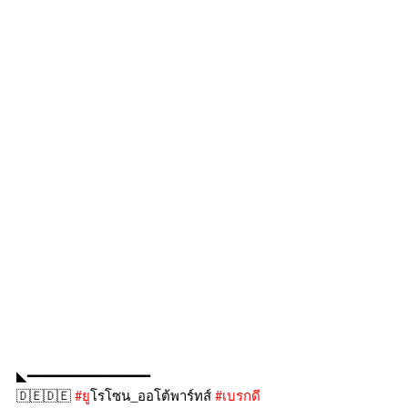
◣━━━━━━━━━━━━━━━
🇩🇪🇩🇪 
#ย
ูโรโซน_ออโต้พาร์ทส์ 
#เบรกด