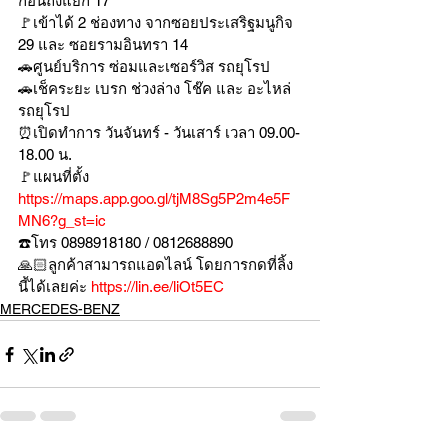
ก่อนถึงแยก 17
🚩เข้าได้ 2 ช่องทาง จากซอยประเสริฐมนูกิจ 
29 และ ซอยรามอินทรา 14
🚗ศูนย์บริการ ซ่อมและเซอร์วิส รถยุโรป
🚗เช็คระยะ เบรก ช่วงล่าง โช๊ค และ อะไหล่
รถยุโรป
⏰เปิดทำการ วันจันทร์ - วันเสาร์ เวลา 09.00-
18.00 น.
🚩แผนที่ตั้ง 
https://maps.app.goo.gl/tjM8Sg5P2m4e5F
MN6?g_st=ic
☎️โทร 0898918180 / 0812688890
🙏🏻ลูกค้าสามารถแอดไลน์ โดยการกดที่ลิ้ง
นี้ได้เลยค่ะ 
https://lin.ee/liOt5EC
MERCEDES-BENZ