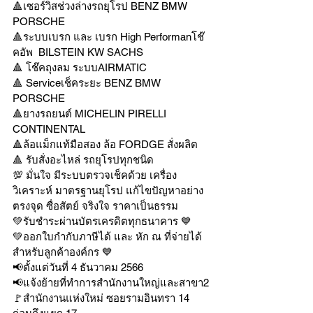
🔺เซอร์วิสช่วงล่างรถยุโรป BENZ BMW 
PORSCHE
🔺ระบบเบรก และ เบรก High Performanโช๊
คอัพ  BILSTEIN KW SACHS
🔺 โช๊คถุงลม ระบบAIRMATIC
🔺 Serviceเช็คระยะ BENZ BMW 
PORSCHE
🔺ยางรถยนต์ MICHELIN PIRELLI 
CONTINENTAL
🔺ล้อแม็กแท้มือสอง ล้อ FORDGE สั่งผลิต
🔺 รับสั่งอะไหล่ รถยุโรปทุกชนิด
💯 มั่นใจ มีระบบตรวจเช็คด้วย เครื่อง
วิเคราะห์ มาตรฐานยุโรป แก้ไขปัญหาอย่าง
ตรงจุด ซื่อสัตย์ จริงใจ ราคาเป็นธรรม
💚รับชำระผ่านบัตรเครดิตทุกธนาคาร 💙
💚ออกใบกำกับภาษีได้ และ หัก ณ ที่จ่ายได้
สำหรับลูกค้าองค์กร 💙
📢ตั้งแต่วันที่ 4 ธันวาคม 2566
📢แจ้งย้ายที่ทำการสำนักงานใหญ่และสาขา2
🚩สำนักงานแห่งใหม่ ซอยรามอินทรา 14 