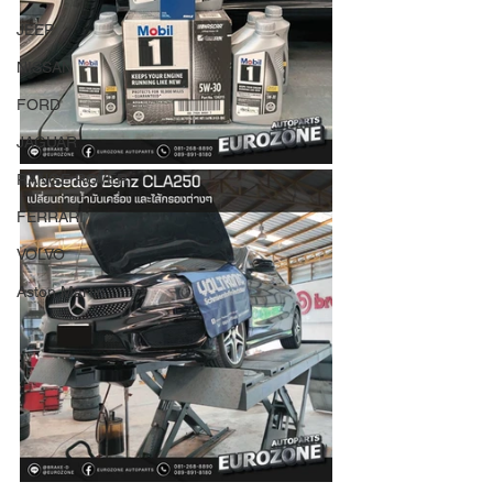
JEEP
NISSAN
FORD
JAGUAR
RANGE ROVER
FERRARI
VOLVO
Aston Martin