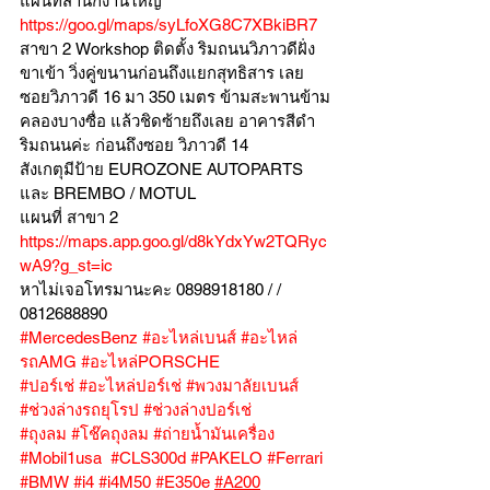
แผนที่สำนักงานใหญ่ 
https://goo.gl/maps/syLfoXG8C7XBkiBR7
สาขา 2 Workshop ติดตั้ง ริมถนนวิภาวดีฝั่ง
ขาเข้า วิ่งคู่ขนานก่อนถึงแยกสุทธิสาร เลย
ซอยวิภาวดี 16 มา 350 เมตร ข้ามสะพานข้าม
คลองบางซื่อ แล้วชิดซ้ายถึงเลย อาคารสีดำ
ริมถนนค่ะ ก่อนถึงซอย วิภาวดี 14
สังเกตุมีป้าย EUROZONE AUTOPARTS 
และ BREMBO / MOTUL
แผนที่ สาขา 2 
https://maps.app.goo.gl/d8kYdxYw2TQRyc
wA9?g_st=ic
หาไม่เจอโทรมานะคะ 0898918180 / /  
0812688890
#MercedesBenz
#อะไหล่เบนส์
#อะไหล่
รถAMG
#อะไหล่PORSCHE
#ปอร์เช่
#อะไหล่ปอร์เช่
#พวงมาลัยเบนส์
#ช่วงล่างรถยุโรป
#ช่วงล่างปอร์เช่
#ถุงลม
#โช๊คถุงลม
#ถ่ายน้ำมันเครื่อง
#Mobil1usa
#CLS300d
#PAKELO
#Ferrari
#BMW
#i4
#i4M50
#E350e
#A200