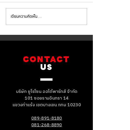
เขียนความคิดเห็น…
Mercedes Benz E350e เข้า
Mercedes Benz C
รับบริการเปลี่ยนจานเบรก ผ้า
รับบริการเปลี่ยนแบ
เบรกหน้า พร้อมเซ็นเซอร์
สำรอง
CONTACT
US
บริษัท ยูโรโซน ออโต้พาร์ทส์ จำกัด
101 ซอยรามอินทรา 14
แขวงท่าแร้ง เขตบางเขน กทม 10230
089-891-8180
081-268-8890