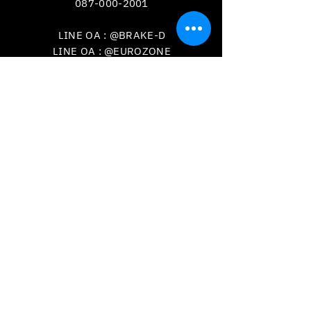
087-000-2001
LINE OA : @BRAKE-D
LINE OA : @EUROZONE
VISIT
US
วันเวลาเปิดทำการ
จันทร์-เสาร์ เวลา
09.00 - 18.00
น.