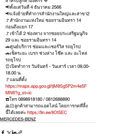
สำหรับลูกค้าองค์กร 💙
📢ตั้งแต่วันที่ 4 ธันวาคม 2566
📢แจ้งย้ายที่ทำการสำนักงานใหญ่และสาขา2
🚩สำนักงานแห่งใหม่ ซอยรามอินทรา 14 
ก่อนถึงแยก 17
🚩เข้าได้ 2 ช่องทาง จากซอยประเสริฐมนูกิจ 
29 และ ซอยรามอินทรา 14
🚗ศูนย์บริการ ซ่อมและเซอร์วิส รถยุโรป
🚗เช็คระยะ เบรก ช่วงล่าง โช๊ค และ อะไหล่
รถยุโรป
⏰เปิดทำการ วันจันทร์ - วันเสาร์ เวลา 09.00-
18.00 น.
🚩แผนที่ตั้ง 
https://maps.app.goo.gl/tjM8Sg5P2m4e5F
MN6?g_st=ic
☎️โทร 0898918180 / 0812688890
🙏🏻ลูกค้าสามารถแอดไลน์ โดยการกดที่ลิ้ง
นี้ได้เลยค่ะ 
https://lin.ee/liOt5EC
MERCEDES-BENZ