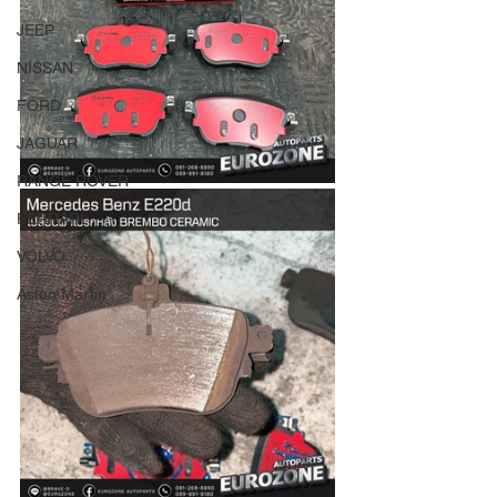
JEEP
NISSAN
FORD
JAGUAR
RANGE ROVER
FERRARI
VOLVO
Aston Martin