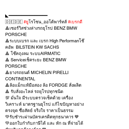
◣━━━━━━━━━━━━━━━
🇩🇪🇩🇪 
#ย
ูโรโซน_ออโต้พาร์ทส์ 
#เบรกด
🔺เซอร์วิสช่วงล่างรถยุโรป BENZ BMW 
PORSCHE
🔺ระบบเบรก และ เบรก High Performanโช๊
คอัพ  BILSTEIN KW SACHS
🔺 โช๊คถุงลม ระบบAIRMATIC
🔺 Serviceเช็คระยะ BENZ BMW 
PORSCHE
🔺ยางรถยนต์ MICHELIN PIRELLI 
CONTINENTAL
🔺ล้อแม็กแท้มือสอง ล้อ FORDGE สั่งผลิต
🔺 รับสั่งอะไหล่ รถยุโรปทุกชนิด
💯 มั่นใจ มีระบบตรวจเช็คด้วย เครื่อง
วิเคราะห์ มาตรฐานยุโรป แก้ไขปัญหาอย่าง
ตรงจุด ซื่อสัตย์ จริงใจ ราคาเป็นธรรม
💚รับชำระผ่านบัตรเครดิตทุกธนาคาร 💙
💚ออกใบกำกับภาษีได้ และ หัก ณ ที่จ่ายได้