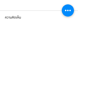
ความคิดเห็น
เขียนความคิดเห็น…
Mercedes Benz E350e เข้า
Mercedes Benz C
รับบริการเปลี่ยนจานเบรก ผ้า
รับบริการเปลี่ยนแบ
เบรกหน้า พร้อมเซ็นเซอร์
สำรอง
CONTACT
US
บริษัท ยูโรโซน ออโต้พาร์ทส์ จำกัด
101 ซอยรามอินทรา 14