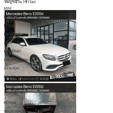
สมบูรณ์ใน 1ชั่วโมง
MINI
BENTLEY
LEXUS
ยางรถยนต์
AUDI
MASERATI
LAMBORGHINI
GTR R35
MAHLE
MAZDA
TOYOTA
HONDA
VOLKSWAGEN