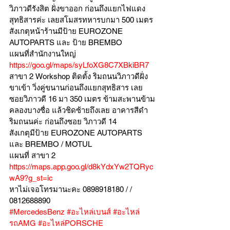
วิภาวดีรังสิต ฝั่งขาออก ก่อนถึงแยกไฟแดง
สุทธิสารค่ะ เลยสโมสรทหารบกมา 500 เมตร
สังเกตุหน้าร้านมีป้าย EUROZONE 
AUTOPARTS และ ป้าย BREMBO 
แผนที่สำนักงานใหญ่ 
https://goo.gl/maps/syLfoXG8C7XBkiBR7
สาขา 2 Workshop ติดตั้ง ริมถนนวิภาวดีฝั่ง
ขาเข้า วิ่งคู่ขนานก่อนถึงแยกสุทธิสาร เลย
ซอยวิภาวดี 16 มา 350 เมตร ข้ามสะพานข้าม
คลองบางซื่อ แล้วชิดซ้ายถึงเลย อาคารสีดำ
ริมถนนค่ะ ก่อนถึงซอย วิภาวดี 14
สังเกตุมีป้าย EUROZONE AUTOPARTS 
และ BREMBO / MOTUL
แผนที่ สาขา 2 
https://maps.app.goo.gl/d8kYdxYw2TQRyc
wA9?g_st=ic
หาไม่เจอโทรมานะคะ 0898918180 / /  
0812688890
#MercedesBenz
#อะไหล่เบนส์
#อะไหล่
รถAMG
#อะไหล่PORSCHE