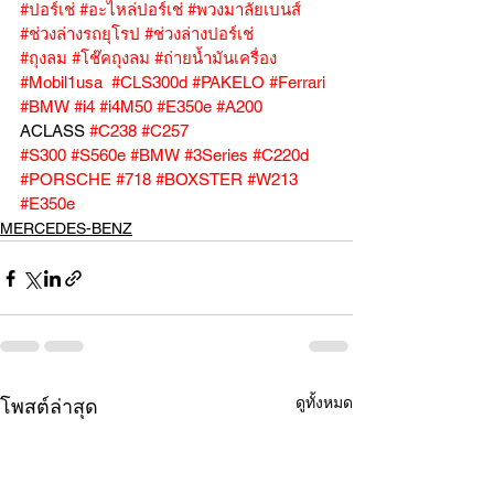
#ปอร์เช่
#อะไหล่ปอร์เช่
#พวงมาลัยเบนส์
#ช่วงล่างรถยุโรป
#ช่วงล่างปอร์เช่
#ถุงลม
#โช๊คถุงลม
#ถ่ายน้ำมันเครื่อง
#Mobil1usa
#CLS300d
#PAKELO
#Ferrari
#BMW
#i4
#i4M50
#E350e
#A200
ACLASS 
#C238
#C257
#S300
#S560e
#BMW
#3Series
#C220d
#PORSCHE
#718
#BOXSTER
#W213
#E350e
MERCEDES-BENZ
ดูทั้งหมด
โพสต์ล่าสุด