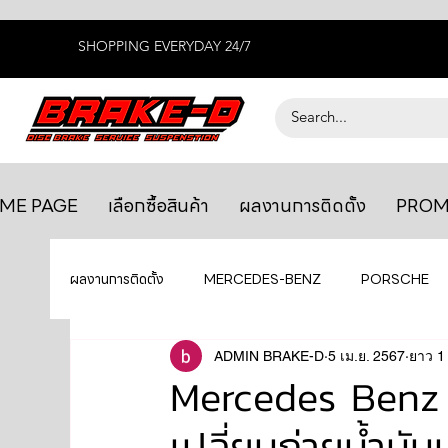
SHOPPING EVERYDAY 24/7
ME PAGE
เลือกซื้อสินค้า
ผลงานการติดตั้ง
PROM
ผลงานการติดตั้ง
MERCEDES-BENZ
PORSCHE
BENTLEY
LEXUS
ADMIN BRAKE-D
ยางรถยนต์
5 เม.ย. 2567
AUDI
ยาว 1
Mercedes Benz E
เปลี่ยนถ่ายน้ำมัน
GTR R35
MAHLE
MAZDA
TOYOTA