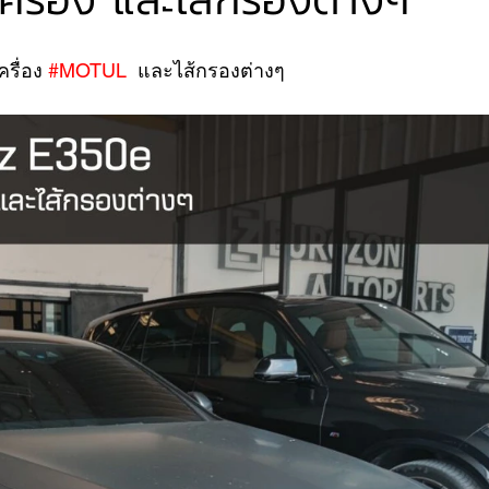
รื่อง 
#MOTUL
  และไส้กรองต่างๆ
VER
FERRARI
VOLVO