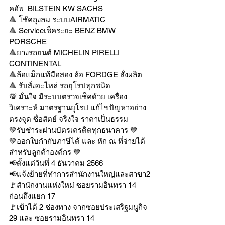
คอัพ  BILSTEIN KW SACHS
🔺 โช๊คถุงลม ระบบAIRMATIC
🔺 Serviceเช็คระยะ BENZ BMW 
PORSCHE
🔺ยางรถยนต์ MICHELIN PIRELLI 
CONTINENTAL
🔺ล้อแม็กแท้มือสอง ล้อ FORDGE สั่งผลิต
🔺 รับสั่งอะไหล่ รถยุโรปทุกชนิด
💯 มั่นใจ มีระบบตรวจเช็คด้วย เครื่อง
วิเคราะห์ มาตรฐานยุโรป แก้ไขปัญหาอย่าง
ตรงจุด ซื่อสัตย์ จริงใจ ราคาเป็นธรรม
💚รับชำระผ่านบัตรเครดิตทุกธนาคาร 💙
💚ออกใบกำกับภาษีได้ และ หัก ณ ที่จ่ายได้
สำหรับลูกค้าองค์กร 💙
📢ตั้งแต่วันที่ 4 ธันวาคม 2566
📢แจ้งย้ายที่ทำการสำนักงานใหญ่และสาขา2
🚩สำนักงานแห่งใหม่ ซอยรามอินทรา 14 
ก่อนถึงแยก 17
🚩เข้าได้ 2 ช่องทาง จากซอยประเสริฐมนูกิจ 
29 และ ซอยรามอินทรา 14