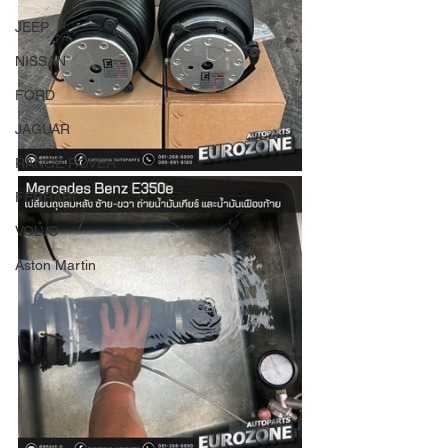
JEEP
NISSAN
FORD
JAGUAR
RANGE ROVER
FERRARI
VOLVO
Aston Martin