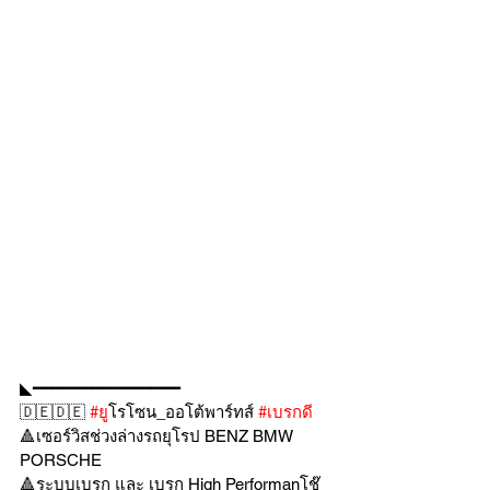
◣━━━━━━━━━━━━━━━
🇩🇪🇩🇪 
#ย
ูโรโซน_ออโต้พาร์ทส์ 
#เบรกด
🔺เซอร์วิสช่วงล่างรถยุโรป BENZ BMW 
PORSCHE
🔺ระบบเบรก และ เบรก High Performanโช๊