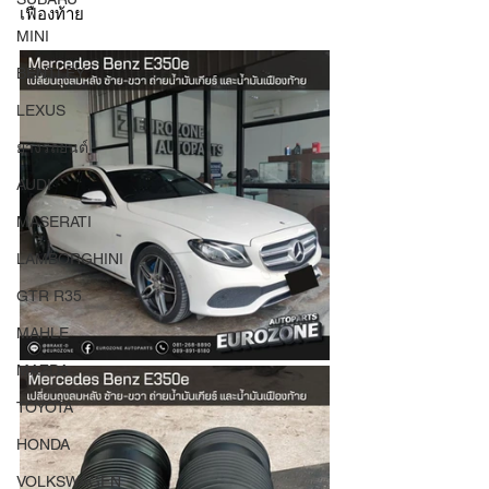
เฟืองท้าย 
MINI
BENTLEY
LEXUS
ยางรถยนต์
AUDI
MASERATI
LAMBORGHINI
GTR R35
MAHLE
MAZDA
TOYOTA
HONDA
VOLKSWAGEN