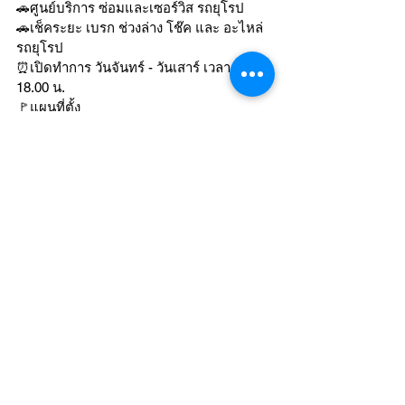
🚗ศูนย์บริการ ซ่อมและเซอร์วิส รถยุโรป
🚗เช็คระยะ เบรก ช่วงล่าง โช๊ค และ อะไหล่
รถยุโรป
⏰เปิดทำการ วันจันทร์ - วันเสาร์ เวลา 09.00-
18.00 น.
🚩แผนที่ตั้ง 
https://maps.app.goo.gl/tjM8Sg5P2m4e5F
MN6?g_st=ic
☎️โทร 0898918180 / 0812688890
🙏🏻ลูกค้าสามารถแอดไลน์ โดยการกดที่ลิ้ง
นี้ได้เลยค่ะ 
https://lin.ee/liOt5EC
MERCEDES-BENZ
ดูทั้งหมด
โพสต์ล่าสุด