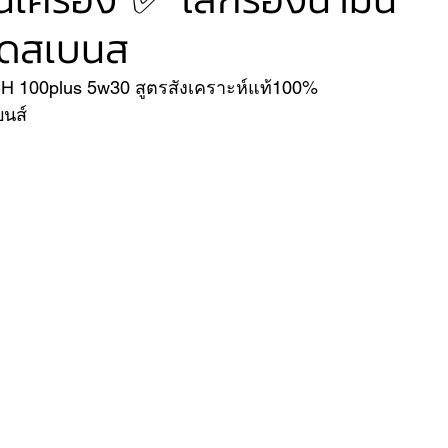
ซเดสเบนส
VER
FERRARI
VOLVO
CH 100plus 5w30 สูตรสังเคราะห์แท้100% 
บนส์ 