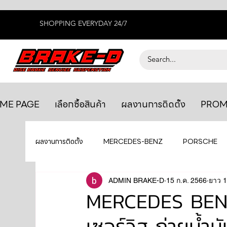
SHOPPING EVERYDAY 24/7
ME PAGE
เลือกซื้อสินค้า
ผลงานการติดตั้ง
PROM
ผลงานการติดตั้ง
MERCEDES-BENZ
PORSCHE
BENTLEY
LEXUS
ADMIN BRAKE-D
ยางรถยนต์
15 ก.ค. 2566
AUDI
ยาว 1
MERCEDES BENZ
เซอร์วิส ถ่ายน้ำม
GTR R35
MAHLE
MAZDA
TOYOTA