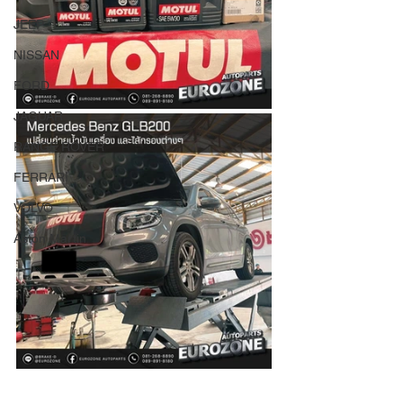
JEEP
NISSAN
FORD
JAGUAR
RANGE ROVER
FERRARI
VOLVO
Aston Martin