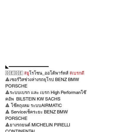
◣━━━━━━━━━━━━━━━
🇩🇪🇩🇪 
#ย
ูโรโซน_ออโต้พาร์ทส์ 
#เบรกด
🔺เซอร์วิสช่วงล่างรถยุโรป BENZ BMW 
PORSCHE
🔺ระบบเบรก และ เบรก High Performanโช๊
คอัพ  BILSTEIN KW SACHS
🔺 โช๊คถุงลม ระบบAIRMATIC
🔺 Serviceเช็คระยะ BENZ BMW 
PORSCHE
🔺ยางรถยนต์ MICHELIN PIRELLI 
CONTINENTAL