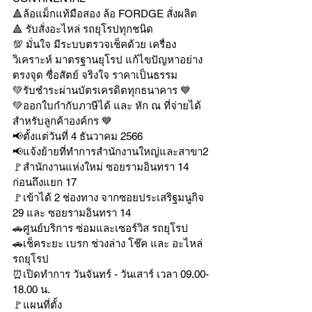
🔺ล้อแม็กแท้มือสอง ล้อ FORDGE สั่งผลิต
🔺 รับสั่งอะไหล่ รถยุโรปทุกชนิด
💯 มั่นใจ มีระบบตรวจเช็คด้วย เครื่อง
วิเคราะห์ มาตรฐานยุโรป แก้ไขปัญหาอย่าง
ตรงจุด ซื่อสัตย์ จริงใจ ราคาเป็นธรรม
💚รับชำระผ่านบัตรเครดิตทุกธนาคาร 💙
💚ออกใบกำกับภาษีได้ และ หัก ณ ที่จ่ายได้
สำหรับลูกค้าองค์กร 💙
📢ตั้งแต่วันที่ 4 ธันวาคม 2566
📢แจ้งย้ายที่ทำการสำนักงานใหญ่และสาขา2
🚩สำนักงานแห่งใหม่ ซอยรามอินทรา 14 
ก่อนถึงแยก 17
🚩เข้าได้ 2 ช่องทาง จากซอยประเสริฐมนูกิจ 
29 และ ซอยรามอินทรา 14
🚗ศูนย์บริการ ซ่อมและเซอร์วิส รถยุโรป
🚗เช็คระยะ เบรก ช่วงล่าง โช๊ค และ อะไหล่
รถยุโรป
⏰เปิดทำการ วันจันทร์ - วันเสาร์ เวลา 09.00-
18.00 น.
🚩แผนที่ตั้ง 