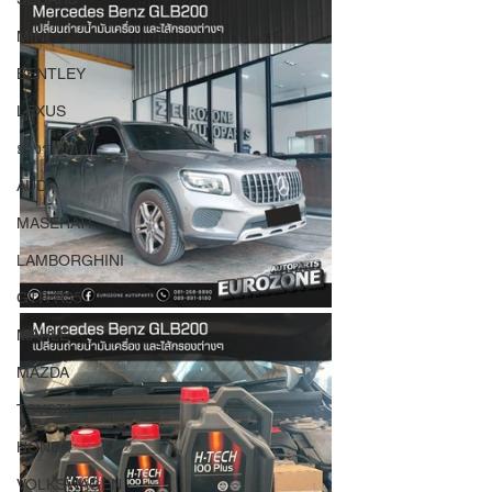
MINI
BENTLEY
LEXUS
ยางรถยนต์
AUDI
MASERATI
LAMBORGHINI
GTR R35
MAHLE
MAZDA
TOYOTA
HONDA
VOLKSWAGEN