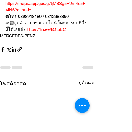
https://maps.app.goo.gl/tjM8Sg5P2m4e5F
MN6?g_st=ic
☎️โทร 0898918180 / 0812688890
🙏🏻ลูกค้าสามารถแอดไลน์ โดยการกดที่ลิ้ง
นี้ได้เลยค่ะ 
https://lin.ee/liOt5EC
MERCEDES-BENZ
ดูทั้งหมด
โพสต์ล่าสุด