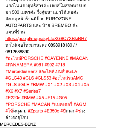
แยกไฟแดงสุทธิสารค่ะ เลยสโมสรทหารบก
มา 500 เมตรค่ะ วิ่งคู่ขนานมาได้เลยค่ะ
สังเกตุหน้าร้านมีป้าย EUROZONE 
AUTOPARTS และ ป้าย BREMBO ค่ะ
แผนที่ร้าน 
https://goo.gl/maps/syLfoXG8C7XBkiBR7
หาไม่เจอโทรมานะคะ 0898918180 / /  
0812688890
#อะไหล่PORSCHE
#CAYENNE
#MACAN
#PANAMERA
#981
#992
#718
#MercedesBenz
#อะไหล่เบนส์
#GLA
#GLC43
#CLS
#CLS53
#อะไหล่รถAMG
#GLS
#GLE
#BMW
#X1
#X2
#X3
#X4
#X5
#X6
#X7
#Series7
#E220d
#BMW
#X5
#F15
#G05
#PORSCHE
#MACAN
#แบตเตอร
ี่ 
#AGM
#โช
๊คถุงลม 
#Zparts
#E350e
#ป
ีกนก 
#ช
่วง
ล่างรถยุโรป
MERCEDES-BENZ