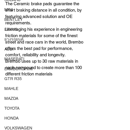
The Ceramic brake pads guarantee the 
MINI
short braking distance in all condition, by 
featuring advanced solution and OE 
BENTLEY
requirements.
Leveraging his experience in engineering 
LEXUS
friction materials for some of the finest 
ยางรถยนต์
street and race cars in the world, Brembo 
offers the best pad for performance, 
AUDI
comfort, reliability and longevity.
MASERATI
Brembo uses up to 30 raw materials in 
each compound to create more than 100 
LAMBORGHINI
different friction materials
GTR R35
MAHLE
MAZDA
TOYOTA
HONDA
VOLKSWAGEN