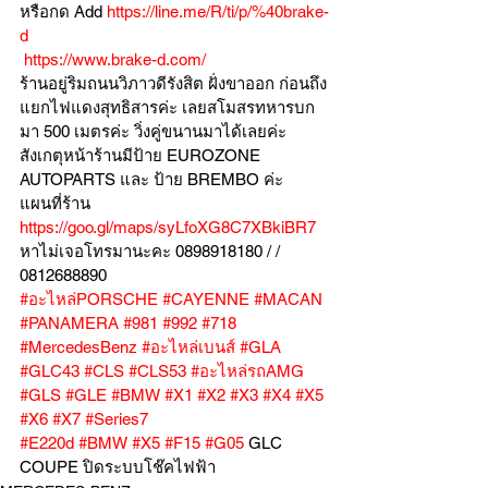
หรือกด Add 
https://line.me/R/ti/p/%40brake-
d
https://www.brake-d.com/
ร้านอยู่ริมถนนวิภาวดีรังสิต ฝั่งขาออก ก่อนถึง
แยกไฟแดงสุทธิสารค่ะ เลยสโมสรทหารบก
มา 500 เมตรค่ะ วิ่งคู่ขนานมาได้เลยค่ะ
สังเกตุหน้าร้านมีป้าย EUROZONE 
AUTOPARTS และ ป้าย BREMBO ค่ะ
แผนที่ร้าน 
https://goo.gl/maps/syLfoXG8C7XBkiBR7
หาไม่เจอโทรมานะคะ 0898918180 / /  
0812688890
#อะไหล่PORSCHE
#CAYENNE
#MACAN
#PANAMERA
#981
#992
#718
#MercedesBenz
#อะไหล่เบนส์
#GLA
#GLC43
#CLS
#CLS53
#อะไหล่รถAMG
#GLS
#GLE
#BMW
#X1
#X2
#X3
#X4
#X5
#X6
#X7
#Series7
#E220d
#BMW
#X5
#F15
#G05
 GLC 
COUPE ปิดระบบโช๊คไฟฟ้า