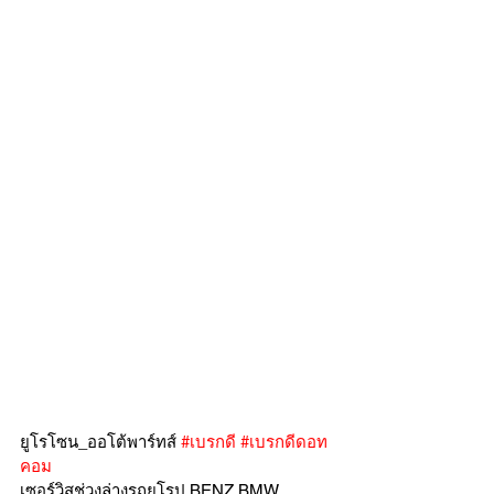
ยูโรโซน_ออโต้พาร์ทส์ 
#เบรกดี
#เบรกดีดอท
คอม
เซอร์วิสช่วงล่างรถยุโรป BENZ BMW 