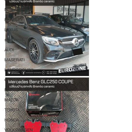
MINI
BENTLEY
LEXUS
ยางรถยนต์
AUDI
MASERATI
LAMBORGHINI
GTR R35
MAHLE
MAZDA
TOYOTA
HONDA
VOLKSWAGEN