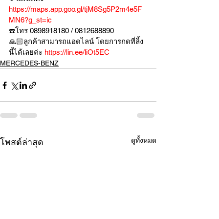
https://maps.app.goo.gl/tjM8Sg5P2m4e5F
MN6?g_st=ic
☎️โทร 0898918180 / 0812688890
🙏🏻ลูกค้าสามารถแอดไลน์ โดยการกดที่ลิ้ง
นี้ได้เลยค่ะ 
https://lin.ee/liOt5EC
MERCEDES-BENZ
ดูทั้งหมด
โพสต์ล่าสุด