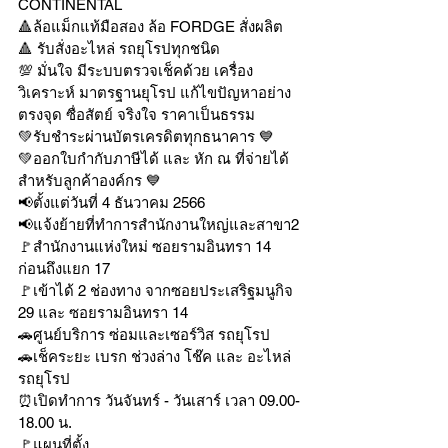
CONTINENTAL
🔺ล้อแม็กแท้มือสอง ล้อ FORDGE สั่งผลิต
🔺 รับสั่งอะไหล่ รถยุโรปทุกชนิด
💯 มั่นใจ มีระบบตรวจเช็คด้วย เครื่อง
วิเคราะห์ มาตรฐานยุโรป แก้ไขปัญหาอย่าง
ตรงจุด ซื่อสัตย์ จริงใจ ราคาเป็นธรรม
💚รับชำระผ่านบัตรเครดิตทุกธนาคาร 💙
💚ออกใบกำกับภาษีได้ และ หัก ณ ที่จ่ายได้
สำหรับลูกค้าองค์กร 💙
📢ตั้งแต่วันที่ 4 ธันวาคม 2566
📢แจ้งย้ายที่ทำการสำนักงานใหญ่และสาขา2
🚩สำนักงานแห่งใหม่ ซอยรามอินทรา 14 
ก่อนถึงแยก 17
🚩เข้าได้ 2 ช่องทาง จากซอยประเสริฐมนูกิจ 
29 และ ซอยรามอินทรา 14
🚗ศูนย์บริการ ซ่อมและเซอร์วิส รถยุโรป
🚗เช็คระยะ เบรก ช่วงล่าง โช๊ค และ อะไหล่
รถยุโรป
⏰เปิดทำการ วันจันทร์ - วันเสาร์ เวลา 09.00-
18.00 น.
🚩แผนที่ตั้ง 