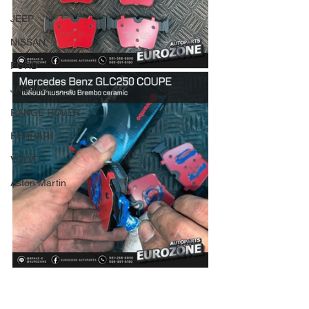
JEEP
NISSAN
FORD
JAGUAR
RANGE ROVER
FERRARI
VOLVO
Aston Martin