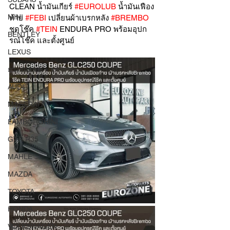
CLEAN น้ำมันเกียร์ 
#EUROLUB
 น้ำมันเฟือง
MINI
ท้าย 
#FEBI
 เปลี่ยนผ้าเบรกหลัง 
#BREMBO
ชุดโช๊ค 
#TEIN
 ENDURA PRO พร้อมอุปก
BENTLEY
รณ์โช๊ค และตั้งศูนย์
LEXUS
ยางรถยนต์
AUDI
MASERATI
LAMBORGHINI
GTR R35
MAHLE
MAZDA
TOYOTA
HONDA
VOLKSWAGEN