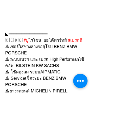
◣━━━━━━━━━━━━━━━
🇩🇪🇩🇪 
#ย
ูโรโซน_ออโต้พาร์ทส์ 
#เบรกด
🔺เซอร์วิสช่วงล่างรถยุโรป BENZ BMW 
PORSCHE
🔺ระบบเบรก และ เบรก High Performanโช๊
คอัพ  BILSTEIN KW SACHS
🔺 โช๊คถุงลม ระบบAIRMATIC
🔺 Serviceเช็คระยะ BENZ BMW 
PORSCHE
🔺ยางรถยนต์ MICHELIN PIRELLI 
CONTINENTAL
🔺ล้อแม็กแท้มือสอง ล้อ FORDGE สั่งผลิต
🔺 รับสั่งอะไหล่ รถยุโรปทุกชนิด
💯 มั่นใจ มีระบบตรวจเช็คด้วย เครื่อง
วิเคราะห์ มาตรฐานยุโรป แก้ไขปัญหาอย่าง
ตรงจุด ซื่อสัตย์ จริงใจ ราคาเป็นธรรม