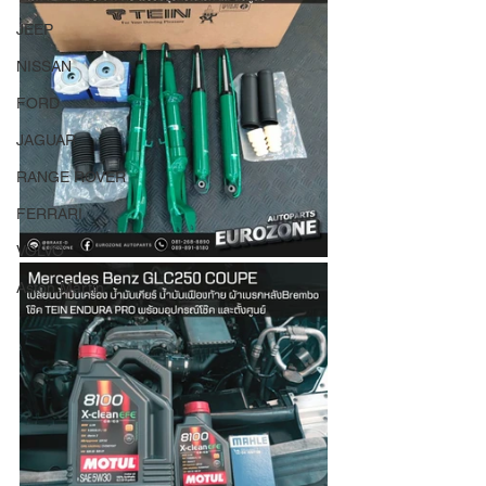
JEEP
NISSAN
FORD
JAGUAR
RANGE ROVER
FERRARI
VOLVO
Aston Martin