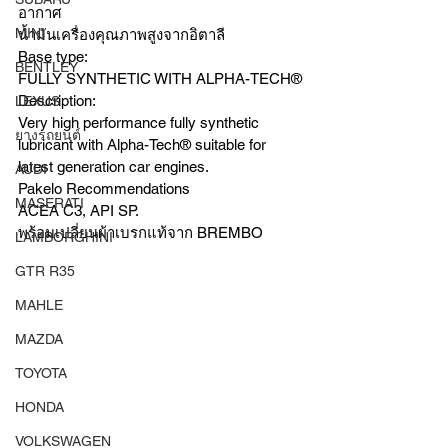
อากาศ 
MINI
น้ำมันเครื่องคุณภาพสูงจากอิตาลี
Base type:
BENTLEY
FULLY SYNTHETIC WITH ALPHA-TECH®
Description:
LEXUS
Very high performance fully synthetic 
ยางรถยนต์
lubricant with Alpha-Tech® suitable for 
latest generation car engines.
AUDI
Pakelo Recommendations
MASERATI
ACEA C3, API SP.
พร้อมเปลี่ยนผ้าเบรกแท้จาก BREMBO 
LAMBORGHINI
GTR R35
MAHLE
MAZDA
TOYOTA
HONDA
VOLKSWAGEN