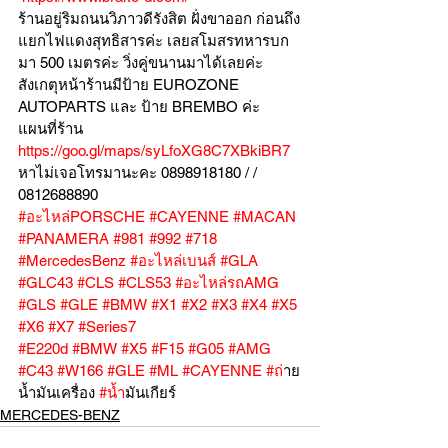
ร้านอยู่ริมถนนวิภาวดีรังสิต ฝั่งขาออก ก่อนถึง
แยกไฟแดงสุทธิสารค่ะ เลยสโมสรทหารบก
มา 500 เมตรค่ะ วิ่งคู่ขนานมาได้เลยค่ะ
สังเกตุหน้าร้านมีป้าย EUROZONE 
AUTOPARTS และ ป้าย BREMBO ค่ะ
แผนที่ร้าน 
https://goo.gl/maps/syLfoXG8C7XBkiBR7
หาไม่เจอโทรมานะคะ 0898918180 / /  
0812688890
#อะไหล่PORSCHE
#CAYENNE
#MACAN
#PANAMERA
#981
#992
#718
#MercedesBenz
#อะไหล่เบนส์
#GLA
#GLC43
#CLS
#CLS53
#อะไหล่รถAMG
#GLS
#GLE
#BMW
#X1
#X2
#X3
#X4
#X5
#X6
#X7
#Series7
#E220d
#BMW
#X5
#F15
#G05
#AMG
#C43
#W166
#GLE
#ML
#CAYENNE
#ถ
่าย
น้ำมันเครื่อง 
#น
้ำมันเกียร์
MERCEDES-BENZ