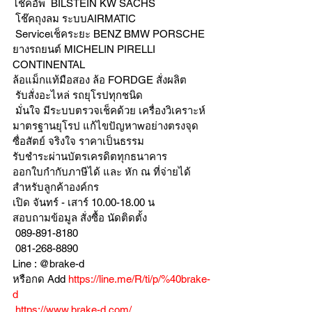
โช๊คอัพ  BILSTEIN KW SACHS
 โช๊คถุงลม ระบบAIRMATIC
 Serviceเช็คระยะ BENZ BMW PORSCHE
ยางรถยนต์ MICHELIN PIRELLI 
CONTINENTAL
ล้อแม็กแท้มือสอง ล้อ FORDGE สั่งผลิต
 รับสั่งอะไหล่ รถยุโรปทุกชนิด
 มั่นใจ มีระบบตรวจเช็คด้วย เครื่องวิเคราะห์ 
มาตรฐานยุโรป แก้ไขปัญหาwอย่างตรงจุด 
ซื่อสัตย์ จริงใจ ราคาเป็นธรรม
รับชำระผ่านบัตรเครดิตทุกธนาคาร 
ออกใบกำกับภาษีได้ และ หัก ณ ที่จ่ายได้
สำหรับลูกค้าองค์กร 
เปิด จันทร์ - เสาร์ 10.00-18.00 น
สอบถามข้อมูล สั่งซื้อ นัดติดตั้ง
 089-891-8180 
 081-268-8890
Line : @brake-d
หรือกด Add 
https://line.me/R/ti/p/%40brake-
d
https://www.brake-d.com/