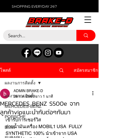
SHOPPING EVERYDAY 24/7
สมัครสมาชิก
โพสต์
ผลงานการติดตั้ง
ADMIN BRAKE-D
ผลงานการติดตั้ง
26 ก.ค. 2566
ยาว 1 นาที
MERCEDES BENZ S500e จาก
MERCEDES-BENZ
ลูกค้าvipแนะนำกันต่อๆกันมา
PORSCHE
เข้ารับการเซอร์วิส 
ถ่ายน้ำมันเครื่อง MOBIL1 USA  FULLY 
BMW
SYNTHETIC 100% นำเข้าจาก USA 
SUBARU