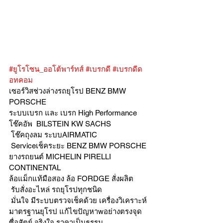
#ยูโรโซน_ออโต้พาร์ทส์
#เบรกดี
#เบรกดีด
อทคอม
เซอร์วิสช่วงล่างรถยุโรป BENZ BMW 
PORSCHE
ระบบเบรก และ เบรก High Performance
โช๊คอัพ  BILSTEIN KW SACHS
 โช๊คถุงลม ระบบAIRMATIC
 Serviceเช็คระยะ BENZ BMW PORSCHE  
ยางรถยนต์ MICHELIN PIRELLI 
CONTINENTAL
ล้อแม็กแท้มือสอง ล้อ FORDGE สั่งผลิต
 รับสั่งอะไหล่ รถยุโรปทุกชนิด
 มั่นใจ มีระบบตรวจเช็คด้วย เครื่องวิเคราะห์ 
มาตรฐานยุโรป แก้ไขปัญหาwอย่างตรงจุด 
ซื่อสัตย์ จริงใจ ราคาเป็นธรรม