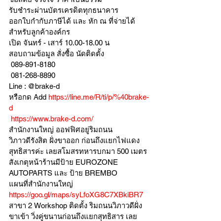
รับชำระผ่านบัตรเครดิตทุกธนาคาร 
ออกใบกำกับภาษีได้ และ หัก ณ ที่จ่ายได้
สำหรับลูกค้าองค์กร 
เปิด จันทร์ - เสาร์ 10.00-18.00 น
สอบถามข้อมูล สั่งซื้อ นัดติดตั้ง
 089-891-8180 
 081-268-8890
Line : @brake-d
หรือกด Add 
https://line.me/R/ti/p/%40brake-
d
https://www.brake-d.com/
สำนักงานใหญ่ ออฟฟิศอยู่ริมถนน
วิภาวดีรังสิต ฝั่งขาออก ก่อนถึงแยกไฟแดง
สุทธิสารค่ะ เลยสโมสรทหารบกมา 500 เมตร
สังเกตุหน้าร้านมีป้าย EUROZONE 
AUTOPARTS และ ป้าย BREMBO 
แผนที่สำนักงานใหญ่ 
https://goo.gl/maps/syLfoXG8C7XBkiBR7
สาขา 2 Workshop ติดตั้ง ริมถนนวิภาวดีฝั่ง
ขาเข้า วิ่งคู่ขนานก่อนถึงแยกสุทธิสาร เลย