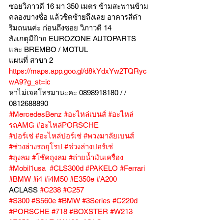
ซอยวิภาวดี 16 มา 350 เมตร ข้ามสะพานข้าม
คลองบางซื่อ แล้วชิดซ้ายถึงเลย อาคารสีดำ
ริมถนนค่ะ ก่อนถึงซอย วิภาวดี 14
สังเกตุมีป้าย EUROZONE AUTOPARTS 
และ BREMBO / MOTUL
แผนที่ สาขา 2 
https://maps.app.goo.gl/d8kYdxYw2TQRyc
wA9?g_st=ic
หาไม่เจอโทรมานะคะ 0898918180 / /  
0812688890
#MercedesBenz
#อะไหล่เบนส์
#อะไหล่
รถAMG
#อะไหล่PORSCHE
#ปอร์เช่
#อะไหล่ปอร์เช่
#พวงมาลัยเบนส์
#ช่วงล่างรถยุโรป
#ช่วงล่างปอร์เช่
#ถุงลม
#โช๊คถุงลม
#ถ่ายน้ำมันเครื่อง
#Mobil1usa
#CLS300d
#PAKELO
#Ferrari
#BMW
#i4
#i4M50
#E350e
#A200
ACLASS 
#C238
#C257
#S300
#S560e
#BMW
#3Series
#C220d
#PORSCHE
#718
#BOXSTER
#W213