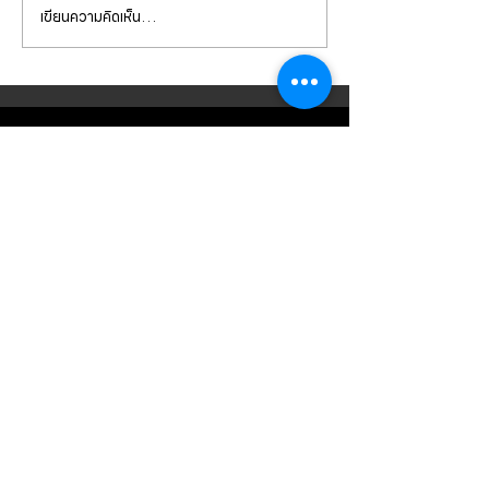
เขียนความคิดเห็น…
Mercedes Benz E350e เข้า
Mercedes Benz C
รับบริการเปลี่ยนจานเบรก ผ้า
รับบริการเปลี่ยนแบ
เบรกหน้า พร้อมเซ็นเซอร์
สำรอง
CONTACT
US
บริษัท ยูโรโซน ออโต้พาร์ทส์ จำกัด
101 ซอยรามอินทรา 14
แขวงท่าแร้ง เขตบางเขน กทม 10230
089-891-8180
081-268-8890
087-000-2001