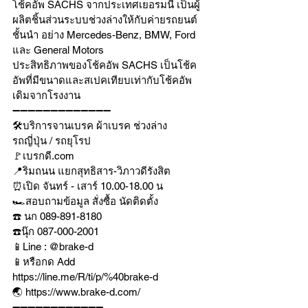
โช้คอัพ SACHS จากประเทศเยอรมนี เป็นผู้
ผลิตชิ้นส่วนระบบช่วงล่างให้กับค่ายรถยนต์
ชั้นนำ อย่าง Mercedes-Benz, BMW, Ford 
และ General Motors 
ประสิทธิภาพของโช้คอัพ SACHS เป็นโช้ค
อัพที่มีขนาดและสเปคเทียบเท่ากับโช้คอัพ
เดิมจากโรงงาน 
➖➖➖➖➖➖➖➖➖➖➖➖➖
🛠บริการจานเบรค ผ้าเบรค ช่วงล่าง
รถญี่ปุ่น / รถยุโรป
🚩เบรกดี.com
📍ริมถนน แยกสุทธิสาร-วิภาวดีรังสิต
⏰เปิด จันทร์ - เสาร์ 10.00-18.00 น
🏎สอบถามข้อมูล สั่งซื้อ นัดติดตั้ง
☎️ นก 089-891-8180
☎️นุ๊ก 087-000-2001
📱Line : @brake-d
📱หรือกด Add 
https://line.me/R/ti/p/%40brake-d
🌏 https://www.brake-d.com/
➖➖➖➖➖➖➖➖➖➖➖➖