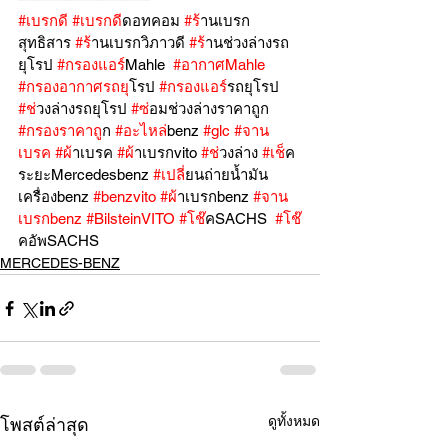
#เบรกด
ี 
#เบรกด
ีดอทคอม 
#ร
้านเบรก
สุทธิสาร 
#ร
้านเบรกวิภาวดี 
#ร
้านช่วงล่างรถ
ยุโรป 
#กรองแอร
์Mahle  
#อากาศMahle
#กรองอากาศรถย
ุโรป 
#กรองแอร
์รถยุโรป 
#ช
่วงล่างรถยุโรป 
#ซ
่อมช่วงล่างราคาถูก 
#กรองราคาถ
ูก 
#อะไหล
่benz 
#glc
#จาน
เบรค
#ผ
้าเบรค 
#ผ
้าเบรกvito 
#ช
่วงล่าง 
#เช
็ค
ระยะMercedesbenz 
#เปล
ี่ยนถ่ายน้ำมัน
เครื่องbenz 
#benzvito
#ผ
้าเบรกbenz 
#จาน
เบรกbenz
#BilsteinVITO
#โช
๊คSACHS  
#โช
คอัพSACHS  
MERCEDES-BENZ
ดูทั้งหมด
โพสต์ล่าสุด