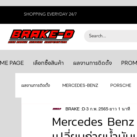
SHOPPING EVERYDAY 24/7
ME PAGE
เลือกซื้อสินค้า
ผลงานการติดตั้ง
PROM
ผลงานการติดตั้ง
MERCEDES-BENZ
PORSCHE
BENTLEY
LEXUS
BRAKE :D
3 ก.พ. 2565
ยางรถยนต์
ยาว 1 นาที
AUDI
Mercedes Benz 
เปลี่ยนถ่ายน้ำมันเ
GTR R35
MAHLE
MAZDA
TOYOTA