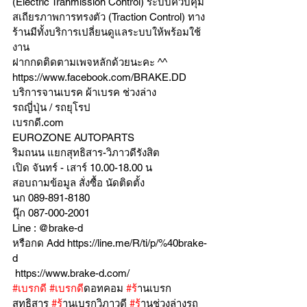
(Electric Tranmission Control) ระบบควบคุม
สเถียรภาพการทรงตัว (Traction Control) ทาง
ร้านมีทั้งบริการเปลี่ยนดูแลระบบให้พร้อมใช้
งาน 
ฝากกดติดตามเพจหลักด้วยนะคะ ^^
https://www.facebook.com/BRAKE.DD
บริการจานเบรค ผ้าเบรค ช่วงล่าง
รถญี่ปุ่น / รถยุโรป
เบรกดี.com
EUROZONE AUTOPARTS
ริมถนน แยกสุทธิสาร-วิภาวดีรังสิต
เปิด จันทร์ - เสาร์ 10.00-18.00 น
สอบถามข้อมูล สั่งซื้อ นัดติดตั้ง
นก 089-891-8180
นุ๊ก 087-000-2001
Line : @brake-d
หรือกด Add https://line.me/R/ti/p/%40brake-
d
 https://www.brake-d.com/
#เบรกด
ี 
#เบรกด
ีดอทคอม 
#ร
้านเบรก
สุทธิสาร 
#ร
้านเบรกวิภาวดี 
#ร
้านช่วงล่างรถ