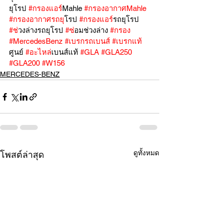
ยุโรป 
#กรองแอร
์Mahle 
#กรองอากาศMahle
#กรองอากาศรถย
ุโรป 
#กรองแอร
์รถยุโรป 
#ช
่วงล่างรถยุโรป 
#ซ
่อมช่วงล่าง 
#กรอง
#MercedesBenz
#เบรกรถเบนส
์ 
#เบรกแท
ศูนย์ 
#อะไหล
่เบนส์แท้ 
#GLA
#GLA250
#GLA200
#W156
MERCEDES-BENZ
ดูทั้งหมด
โพสต์ล่าสุด