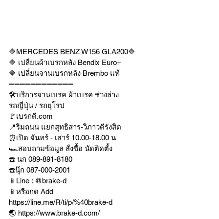
🔷MERCEDES BENZ W156 GLA200🔷
🔷 เปลี่ยนผ้าเบรกหลัง Bendix Euro+
🔷 เปลี่ยนจานเบรกหลัง Brembo แท้ 
➖➖➖➖➖➖➖➖➖➖➖➖
🛠บริการจานเบรค ผ้าเบรค ช่วงล่าง
รถญี่ปุ่น / รถยุโรป
🚩เบรกดี.com
📍ริมถนน แยกสุทธิสาร-วิภาวดีรังสิต
⏰เปิด จันทร์ - เสาร์ 10.00-18.00 น
🏎สอบถามข้อมูล สั่งซื้อ นัดติดตั้ง
☎️ นก 089-891-8180
☎️นุ๊ก 087-000-2001
📱Line : @brake-d
📱หรือกด Add 
https://line.me/R/ti/p/%40brake-d
🌏 https://www.brake-d.com/