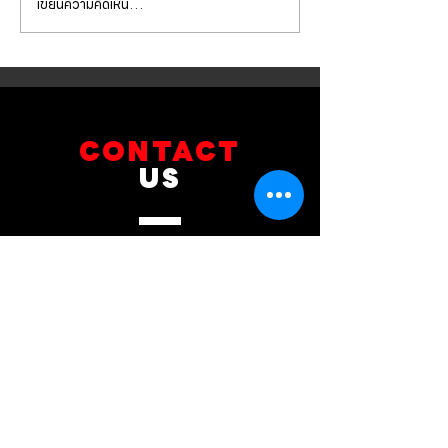
เขียนความคิดเห็น…
Mercedes Benz E350e เข้า
Mercedes Benz C
รับบริการเปลี่ยนจานเบรก ผ้า
รับบริการเปลี่ยนแบ
เบรกหน้า พร้อมเซ็นเซอร์
สำรอง
CONTACT
US
บริษัท ยูโรโซน ออโต้พาร์ทส์ จำกัด
101 ซอยรามอินทรา 14
แขวงท่าแร้ง เขตบางเขน กทม 10230
089-891-8180
081-268-8890
087-000-2001
LINE OA : @BRAKE-D