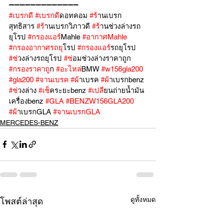
➖➖➖➖➖➖➖➖➖➖➖➖➖
#เบรกด
ี 
#เบรกด
ีดอทคอม 
#ร
้านเบรก
สุทธิสาร 
#ร
้านเบรกวิภาวดี 
#ร
้านช่วงล่างรถ
ยุโรป 
#กรองแอร
์Mahle 
#อากาศMahle
#กรองอากาศรถย
ุโรป 
#กรองแอร
์รถยุโรป 
#ช
่วงล่างรถยุโรป 
#ซ
่อมช่วงล่างราคาถูก 
#กรองราคาถ
ูก 
#อะไหล
่BMW 
#w156gla200
#gla200
#จานเบรค
#ผ
้าเบรค 
#ผ
้าเบรกbenz 
#ช
่วงล่าง 
#เช
็คระยะbenz 
#เปล
ี่ยนถ่ายน้ำมัน
เครื่องbenz 
#GLA
#BENZW156GLA200
#ผ
้าเบรกGLA 
#จานเบรกGLA
MERCEDES-BENZ
ดูทั้งหมด
โพสต์ล่าสุด