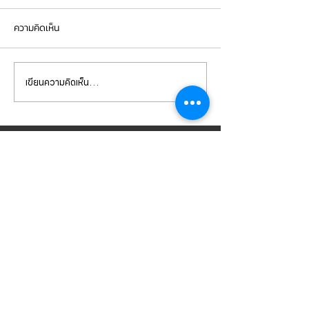
ความคิดเห็น
เขียนความคิดเห็น…
Mercedes Benz C200 เข้า
Mercedes Benz E
รับบริการเซอร์วิสเปลี่ยนถ่าย
รับบริการเปลี่ยนจ
น้ำมันเกียร์
เบรกหน้า พร้อมเซ็
CONTACT
US
บริษัท ยูโรโซน ออโต้พาร์ทส์ จำกัด
101 ซอยรามอินทรา 14
แขวงท่าแร้ง เขตบางเขน กทม 10230