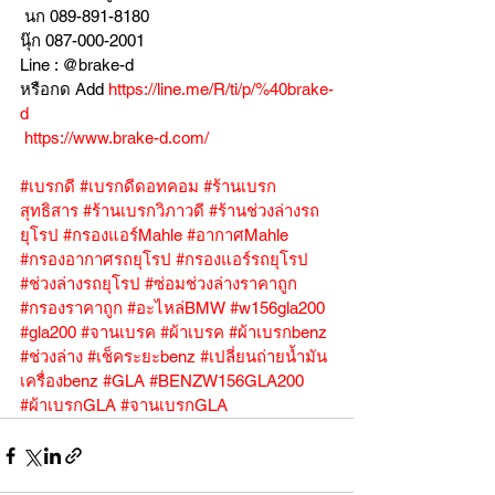
 นก 089-891-8180
นุ๊ก 087-000-2001
Line : @brake-d
หรือกด Add 
https://line.me/R/ti/p/%40brake-
d
https://www.brake-d.com/
#เบรกดี
#เบรกดีดอทคอม
#ร้านเบรก
สุทธิสาร
#ร้านเบรกวิภาวดี
#ร้านช่วงล่างรถ
ยุโรป
#กรองแอร์Mahle
#อากาศMahle
#กรองอากาศรถยุโรป
#กรองแอร์รถยุโรป
#ช่วงล่างรถยุโรป
#ซ่อมช่วงล่างราคาถูก
#กรองราคาถูก
#อะไหล่BMW
#w156gla200
#gla200
#จานเบรค
#ผ้าเบรค
#ผ้าเบรกbenz
#ช่วงล่าง
#เช็คระยะbenz
#เปลี่ยนถ่ายน้ำมัน
เครื่องbenz
#GLA
#BENZW156GLA200
#ผ้าเบรกGLA
#จานเบรกGLA