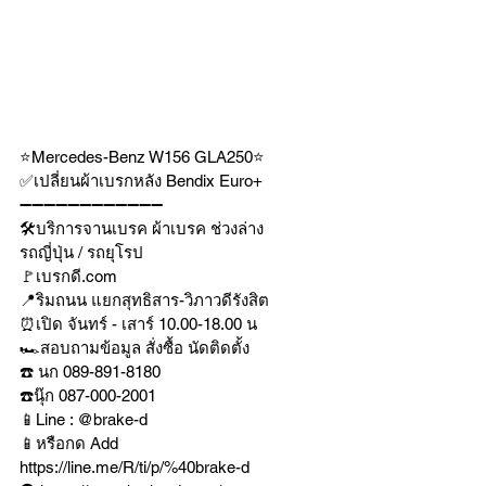
⭐️Mercedes-Benz W156 GLA250⭐️ 
✅เปลี่ยนผ้าเบรกหลัง Bendix Euro+
➖➖➖➖➖➖➖➖➖➖➖➖
🛠บริการจานเบรค ผ้าเบรค ช่วงล่าง
รถญี่ปุ่น / รถยุโรป
🚩เบรกดี.com
📍ริมถนน แยกสุทธิสาร-วิภาวดีรังสิต
⏰เปิด จันทร์ - เสาร์ 10.00-18.00 น
🏎สอบถามข้อมูล สั่งซื้อ นัดติดตั้ง
☎️ นก 089-891-8180
☎️นุ๊ก 087-000-2001
📱Line : @brake-d
📱หรือกด Add 
https://line.me/R/ti/p/%40brake-d