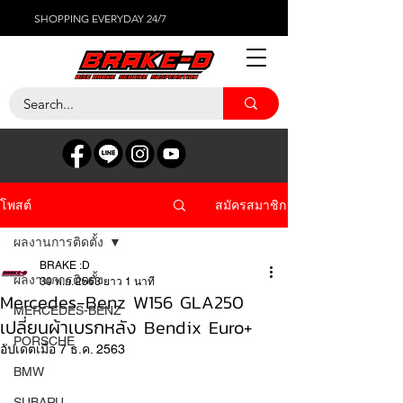
SHOPPING EVERYDAY 24/7
สมัครสมาชิก
โพสต์
ผลงานการติดตั้ง
BRAKE :D
ผลงานการติดตั้ง
30 พ.ย. 2563
ยาว 1 นาที
Mercedes-Benz W156 GLA250
MERCEDES-BENZ
เปลี่ยนผ้าเบรกหลัง Bendix Euro+
PORSCHE
อัปเดตเมื่อ
7 ธ.ค. 2563
BMW
SUBARU