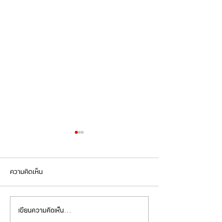
ความคิดเห็น
เขียนความคิดเห็น…
Mercedes Benz E350e เข้า
Mercedes Benz C