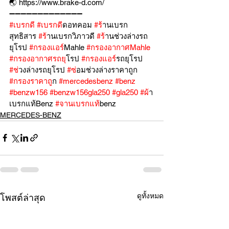
🌏 https://www.brake-d.com/
➖➖➖➖➖➖➖➖➖➖➖➖➖
#เบรกด
ี 
#เบรกด
ีดอทคอม 
#ร
้านเบรก
สุทธิสาร 
#ร
้านเบรกวิภาวดี 
#ร
้านช่วงล่างรถ
ยุโรป 
#กรองแอร
์Mahle 
#กรองอากาศMahle
#กรองอากาศรถย
ุโรป 
#กรองแอร
์รถยุโรป 
#ช
่วงล่างรถยุโรป 
#ซ
่อมช่วงล่างราคาถูก 
#กรองราคาถ
ูก 
#mercedesbenz
#benz
#benzw156
#benzw156gla250
#gla250
#ผ
้า
เบรกแท้Benz 
#จานเบรกแท
้benz
MERCEDES-BENZ
ดูทั้งหมด
โพสต์ล่าสุด