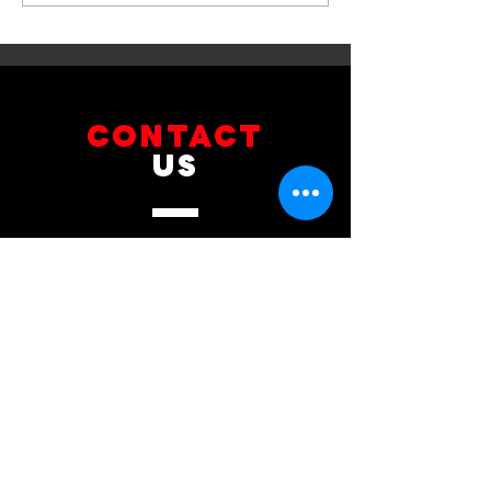
รับบริการเปลี่ยนจานเบรก ผ้า
รับบริการเปลี่ยนแบ
เบรกหน้า พร้อมเซ็นเซอร์
สำรอง
CONTACT
US
บริษัท ยูโรโซน ออโต้พาร์ทส์ จำกัด
101 ซอยรามอินทรา 14
แขวงท่าแร้ง เขตบางเขน กทม 10230
089-891-8180
081-268-8890
087-000-2001
LINE OA : @BRAKE-D
LINE OA : @EUROZONE