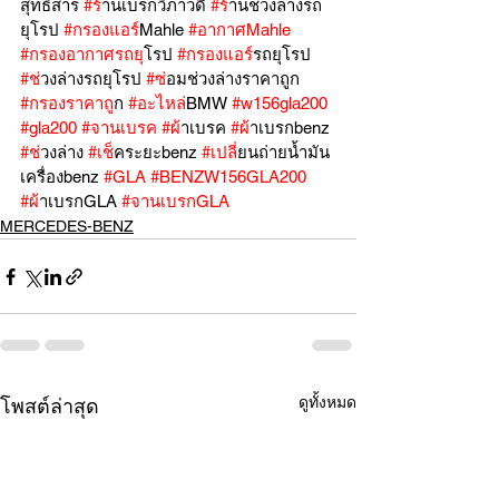
สุทธิสาร 
#ร
้านเบรกวิภาวดี 
#ร
้านช่วงล่างรถ
ยุโรป 
#กรองแอร
์Mahle 
#อากาศMahle
#กรองอากาศรถย
ุโรป 
#กรองแอร
์รถยุโรป 
#ช
่วงล่างรถยุโรป 
#ซ
่อมช่วงล่างราคาถูก 
#กรองราคาถ
ูก 
#อะไหล
่BMW 
#w156gla200
#gla200
#จานเบรค
#ผ
้าเบรค 
#ผ
้าเบรกbenz 
#ช
่วงล่าง 
#เช
็คระยะbenz 
#เปล
ี่ยนถ่ายน้ำมัน
เครื่องbenz 
#GLA
#BENZW156GLA200
#ผ
้าเบรกGLA 
#จานเบรกGLA
MERCEDES-BENZ
ดูทั้งหมด
โพสต์ล่าสุด