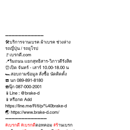
➖➖➖➖➖➖➖➖➖➖➖➖
🛠บริการจานเบรค ผ้าเบรค ช่วงล่าง
รถญี่ปุ่น / รถยุโรป
🚩เบรกดี.com
📍ริมถนน แยกสุทธิสาร-วิภาวดีรังสิต
⏰เปิด จันทร์ - เสาร์ 10.00-18.00 น
🏎สอบถามข้อมูล สั่งซื้อ นัดติดตั้ง
☎️ นก 089-891-8180
☎️นุ๊ก 087-000-2001
📱Line : @brake-d
📱หรือกด Add 
https://line.me/R/ti/p/%40brake-d
🌏 https://www.brake-d.com/
➖➖➖➖➖➖➖➖➖➖➖➖➖
#เบรกด
ี 
#เบรกด
ีดอทคอม 
#ร
้านเบรก