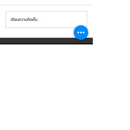
เขียนความคิดเห็น…
Mercedes Benz E350e เข้า
Mercedes Benz C
รับบริการเปลี่ยนจานเบรก ผ้า
รับบริการเปลี่ยนแบ
เบรกหน้า พร้อมเซ็นเซอร์
สำรอง
CONTACT
US
บริษัท ยูโรโซน ออโต้พาร์ทส์ จำกัด
101 ซอยรามอินทรา 14
แขวงท่าแร้ง เขตบางเขน กทม 10230
089-891-8180
081-268-8890