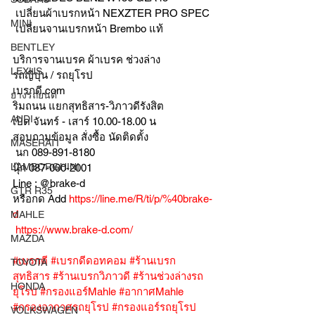
 เปลี่ยนผ้าเบรกหน้า NEXZTER PRO SPEC
MINI
 เปลี่ยนจานเบรกหน้า Brembo แท้
BENTLEY
บริการจานเบรค ผ้าเบรค ช่วงล่าง
LEXUS
รถญี่ปุ่น / รถยุโรป
เบรกดี.com
ยางรถยนต์
ริมถนน แยกสุทธิสาร-วิภาวดีรังสิต
AUDI
เปิด จันทร์ - เสาร์ 10.00-18.00 น
สอบถามข้อมูล สั่งซื้อ นัดติดตั้ง
MASERATI
 นก 089-891-8180
LAMBORGHINI
นุ๊ก 087-000-2001
Line : @brake-d
GTR R35
หรือกด Add 
https://line.me/R/ti/p/%40brake-
d
MAHLE
https://www.brake-d.com/
MAZDA
#เบรกดี
#เบรกดีดอทคอม
#ร้านเบรก
TOYOTA
สุทธิสาร
#ร้านเบรกวิภาวดี
#ร้านช่วงล่างรถ
HONDA
ยุโรป
#กรองแอร์Mahle
#อากาศMahle
#กรองอากาศรถยุโรป
#กรองแอร์รถยุโรป
VOLKSWAGEN