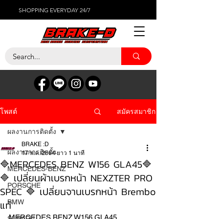
SHOPPING EVERYDAY 24/7
สมัครสมาชิก
โพสต์
ผลงานการติดตั้ง
BRAKE :D
ผลงานการติดตั้ง
17 พ.ค. 2564
ยาว 1 นาที
🔷MERCEDES BENZ W156 GLA45🔷
MERCEDES-BENZ
🔷 เปลี่ยนผ้าเบรกหน้า NEXZTER PRO
PORSCHE
SPEC 🔷 เปลี่ยนจานเบรกหน้า Brembo
แท้
BMW
MERCEDES BENZ W156 GLA45
SUBARU