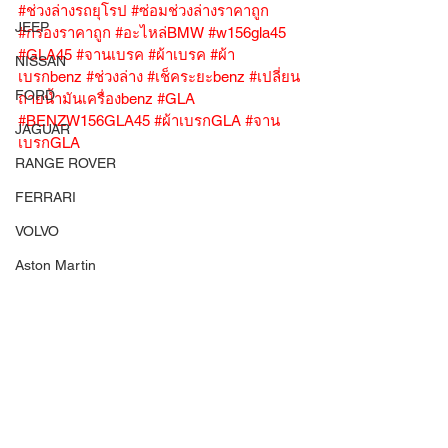
#ช่วงล่างรถยุโรป
#ซ่อมช่วงล่างราคาถูก
JEEP
#กรองราคาถูก
#อะไหล่BMW
#w156gla45
#GLA45
#จานเบรค
#ผ้าเบรค
#ผ้า
NISSAN
เบรกbenz
#ช่วงล่าง
#เช็คระยะbenz
#เปลี่ยน
FORD
ถ่ายน้ำมันเครื่องbenz
#GLA
#BENZW156GLA45
#ผ้าเบรกGLA
#จาน
JAGUAR
เบรกGLA
RANGE ROVER
FERRARI
VOLVO
Aston Martin