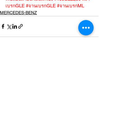
เบรกGLE
#จานเบรกGLE
#จานเบรกML
MERCEDES-BENZ
ดูทั้งหมด
โพสต์ล่าสุด