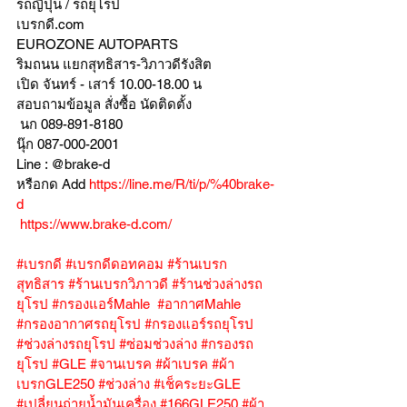
รถญี่ปุ่น / รถยุโรป
เบรกดี.com
EUROZONE AUTOPARTS
ริมถนน แยกสุทธิสาร-วิภาวดีรังสิต
เปิด จันทร์ - เสาร์ 10.00-18.00 น
สอบถามข้อมูล สั่งซื้อ นัดติดตั้ง
 นก 089-891-8180
นุ๊ก 087-000-2001
Line : @brake-d
หรือกด Add 
https://line.me/R/ti/p/%40brake-
d
https://www.brake-d.com/
#เบรกดี
#เบรกดีดอทคอม
#ร้านเบรก
สุทธิสาร
#ร้านเบรกวิภาวดี
#ร้านช่วงล่างรถ
ยุโรป
#กรองแอร์Mahle
#อากาศMahle
#กรองอากาศรถยุโรป
#กรองแอร์รถยุโรป
#ช่วงล่างรถยุโรป
#ซ่อมช่วงล่าง
#กรองรถ
ยุโรป
#GLE
#จานเบรค
#ผ้าเบรค
#ผ้า
เบรกGLE250
#ช่วงล่าง
#เช็คระยะGLE
#เปลี่ยนถ่ายน้ำมันเครื่อง
#166GLE250
#ผ้า