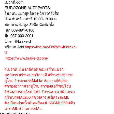
เบรกดี.com
EUROZONE AUTOPARTS
ริมถนน แยกสุทธิสาร-วิภาวดีรังสิต
เปิด จันทร์ - เสาร์ 10.00-18.00 น
สอบถามข้อมูล สั่งซื้อ นัดติดตั้ง
 นก 089-891-8180
นุ๊ก 087-000-2001
Line : @brake-d
หรือกด Add 
https://line.me/R/ti/p/%40brake-
d
https://www.brake-d.com/
#เบรกดี
#เบรกดีดอทคอม
#ร้านเบรก
สุทธิสาร
#ร้านเบรกวิภาวดี
#ร้านช่วงล่างรถ
ยุโรป
#กรองแอร์Mahle
#อากาศMahle
#กรองอากาศรถยุโรป
#กรองแอร์รถยุโรป
#ช่วงล่างรถยุโรป
#ML
#จานเบรค
#ผ้าเบรค
#ผ้าเบรกML250
#ช่วงล่าง
#เช็คระยะML
#เปลี่ยนถ่ายน้ำมันเครื่อง
#166GML250
#ผ้า
เบรกML
#จานเบรกML