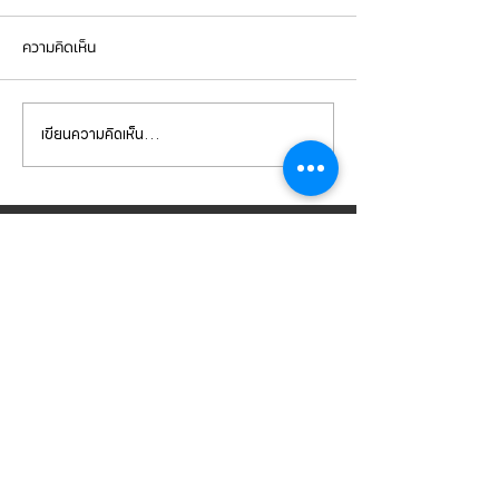
ความคิดเห็น
เขียนความคิดเห็น…
Mercedes Benz E350e เข้า
Mercedes Benz C
รับบริการเปลี่ยนจานเบรก ผ้า
รับบริการเปลี่ยนแบ
เบรกหน้า พร้อมเซ็นเซอร์
สำรอง
CONTACT
US
บริษัท ยูโรโซน ออโต้พาร์ทส์ จำกัด
101 ซอยรามอินทรา 14
แขวงท่าแร้ง เขตบางเขน กทม 10230