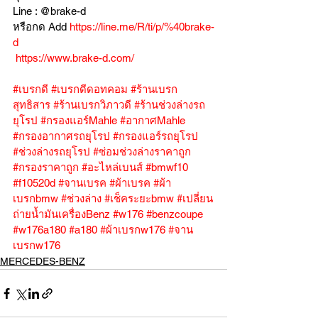
Line : @brake-d
หรือกด Add 
https://line.me/R/ti/p/%40brake-
d
https://www.brake-d.com/
#เบรกดี
#เบรกดีดอทคอม
#ร้านเบรก
สุทธิสาร
#ร้านเบรกวิภาวดี
#ร้านช่วงล่างรถ
ยุโรป
#กรองแอร์Mahle
#อากาศMahle
#กรองอากาศรถยุโรป
#กรองแอร์รถยุโรป
#ช่วงล่างรถยุโรป
#ซ่อมช่วงล่างราคาถูก
#กรองราคาถูก
#อะไหล่เบนส์
#bmwf10
#f10520d
#จานเบรค
#ผ้าเบรค
#ผ้า
เบรกbmw
#ช่วงล่าง
#เช็คระยะbmw
#เปลี่ยน
ถ่ายน้ำมันเครื่องBenz
#w176
#benzcoupe
#w176a180
#a180
#ผ้าเบรกw176
#จาน
เบรกw176
MERCEDES-BENZ