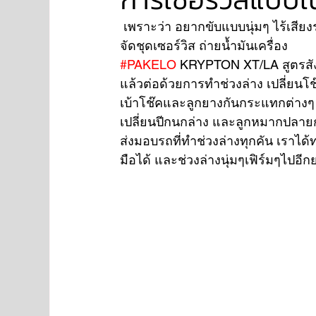
 เพราะว่า อยากขับแบบนุ่มๆ ไร้เสีย
จัดชุดเซอร์วิส ถ่ายน้ำมันเครื่อง 
NISSAN
FORD
JAGUAR
RANGE RO
#PAKELO
 KRYPTON XT/LA สูตรสังเ
แล้วต่อด้วยการทำช่วงล่าง เปลี่ยนโช
เบ้าโช๊คและลูกยางกันกระแทกต่างๆ
Aston Martin
เปลี่ยนปีกนกล่าง และลูกหมากปลาย
ส่งมอบรถที่ทำช่วงล่างทุกคัน เราได้ท
มือได้ และช่วงล่างนุ่มๆเฟิร์มๆไปอีก