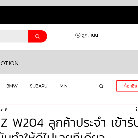
ดูคะแนน
OTION
BMW
SUBARU
MINI
ล็อกอิน
นาที
MASERATI
LAMBORGHINI
W204 ลูกค้าประจำ เข้ารั
้นทำให้ดีไปเลยทีเดียว
HONDA
VOLKSWAGEN
JEEP