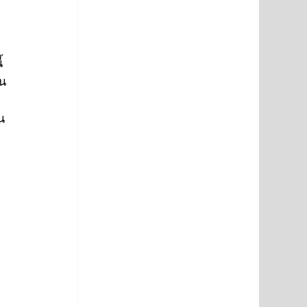
้ 
่น
น