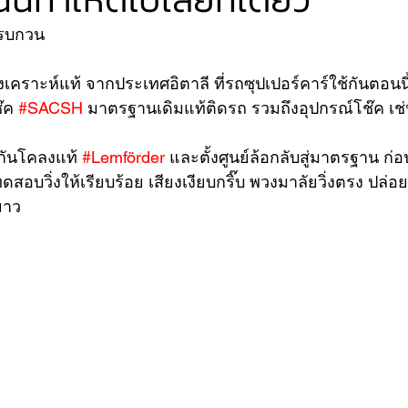
งรบกวน 
VER
FERRARI
VOLVO
คราะห์แท้ จากประเทศอิตาลี ที่รถซุปเปอร์คาร์ใช้กันตอนนี
๊ค 
#SACSH
 มาตรฐานเดิมแท้ติดรถ รวมถึงอุปกรณ์โช๊ค เช
 
กันโคลงแท้ 
#Lemförder
 และตั้งศูนย์ล้อกลับสู่มาตรฐาน ก่อ
ดสอบวิ่งให้เรียบร้อย เสียงเงียบกริ๊บ พวงมาลัยวิ่งตรง ปล่อย
ยาว 