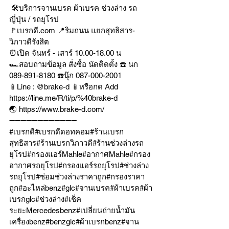
 🛠บริการจานเบรค ผ้าเบรค ช่วงล่าง รถ
ญี่ปุ่น / รถยุโรป 
🚩เบรกดี.com 📍ริมถนน แยกสุทธิสาร-
วิภาวดีรังสิต 
⏰เปิด จันทร์ - เสาร์ 10.00-18.00 น 
🏎สอบถามข้อมูล สั่งซื้อ นัดติดตั้ง ☎️ นก 
089-891-8180 ☎️นุ๊ก 087-000-2001 
📱Line : @brake-d 📱หรือกด Add 
https://line.me/R/ti/p/%40brake-d
🌏 
https://www.brake-d.com/
➖➖➖➖➖➖➖➖➖➖➖➖ 
#เบรกด
ี#เบรกดีดอทคอม#ร้านเบรก
สุทธิสาร#ร้านเบรกวิภาวดี#ร้านช่วงล่างรถ
ยุโรป#กรองแอร์Mahle#อากาศMahle#กรอง
อากาศรถยุโรป#กรองแอร์รถยุโรป#ช่วงล่าง
รถยุโรป#ซ่อมช่วงล่างราคาถูก#กรองราคา
ถูก#อะไหล่benz#glc#จานเบรค#ผ้าเบรค#ผ้า
เบรกglc#ช่วงล่าง#เช็ค
ระยะMercedesbenz#เปลี่ยนถ่ายน้ำมัน
เครื่องbenz#benzglc#ผ้าเบรกbenz#จาน