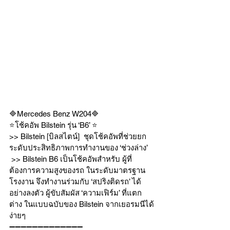
🔷Mercedes Benz W204🔷 
⭐️โช้คอัพ Bilstein รุ่น ‘B6’ ⭐️ 
>> Bilstein [บิลสไตน์]  ชุดโช้คอัพที่ช่วยยก
ระดับประสิทธิภาพการทำงานของ ‘ช่วงล่าง’ 
 >> Bilstein B6 เป็นโช้คอัพสำหรับ ผู้ที่
ต้องการความสูงของรถ ในระดับมาตรฐาน
โรงงาน จึงทำงานร่วมกับ ‘สปริงติดรถ’ ได้
อย่างลงตัว ผู้ขับสัมผัส ‘ความเฟิร์ม’ ที่แตก
ต่าง ในแบบฉบับของ Bilstein จากเยอรมนีได้
ง่ายๆ  
➖➖➖➖➖➖➖➖➖➖➖➖➖