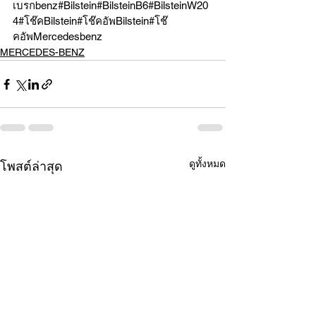
เบรกbenz#Bilstein#BilsteinB6#BilsteinW20
4#โช๊คBilstein#โช๊คอัพBilstein#โช๊
คอัพMercedesbenz
MERCEDES-BENZ
ดูทั้งหมด
โพสต์ล่าสุด