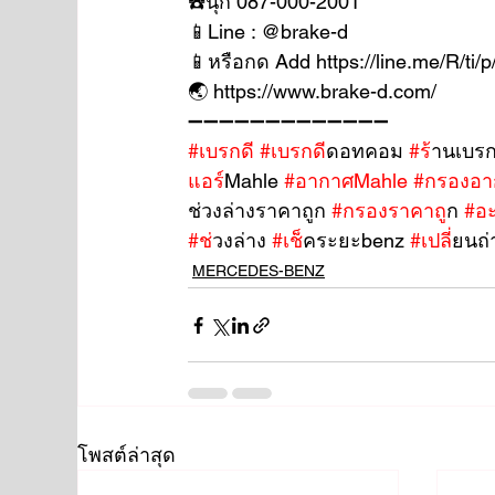
☎️นุ๊ก 087-000-2001
📱Line : @brake-d
📱หรือกด Add https://line.me/R/ti
🌏 https://www.brake-d.com/
➖➖➖➖➖➖➖➖➖➖➖➖➖
#เบรกด
ี 
#เบรกด
ีดอทคอม 
#ร
้านเบรก
แอร
์Mahle 
#อากาศMahle
#กรองอา
ช่วงล่างราคาถูก 
#กรองราคาถ
ูก 
#อ
#ช
่วงล่าง 
#เช
็คระยะbenz 
#เปล
ี่ยนถ
MERCEDES-BENZ
โพสต์ล่าสุด