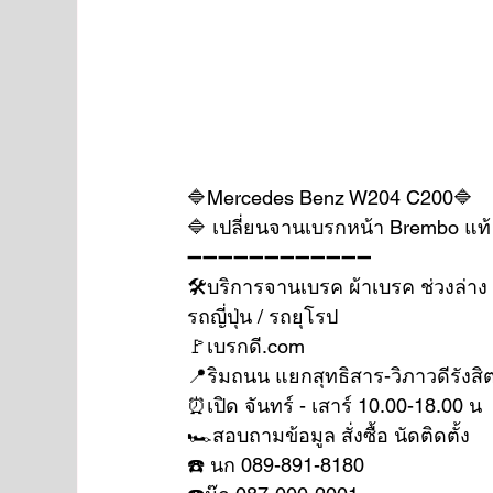
🔷Mercedes Benz W204 C200🔷
🔷 เปลี่ยนจานเบรกหน้า Brembo แท้
➖➖➖➖➖➖➖➖➖➖➖➖
🛠บริการจานเบรค ผ้าเบรค ช่วงล่าง
รถญี่ปุ่น / รถยุโรป
🚩เบรกดี.com
📍ริมถนน แยกสุทธิสาร-วิภาวดีรังสิ
⏰เปิด จันทร์ - เสาร์ 10.00-18.00 น
🏎สอบถามข้อมูล สั่งซื้อ นัดติดตั้ง
☎️ นก 089-891-8180