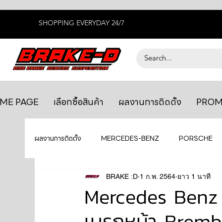
SHOPPING EVERYDAY 24/7
ME PAGE
เลือกซื้อสินค้า
ผลงานการติดตั้ง
PROM
ผลงานการติดตั้ง
MERCEDES-BENZ
PORSCHE
BENTLEY
LEXUS
BRAKE :D
1 ก.พ. 2564
ยางรถยนต์
ยาว 1 นาที
AUDI
Mercedes Benz
เบรกหน้า Bremb
GTR R35
MAHLE
MAZDA
TOYOTA