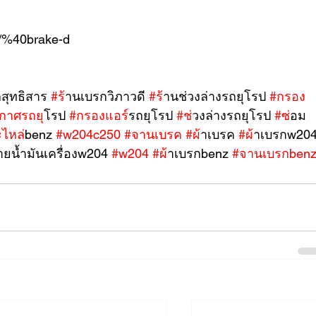
/p/%40brake-d
สุทธิสาร 
#ร
้านเบรกวิภาวดี 
#ร
้านช่วงล่างรถยุโรป 
#กรอง
กาศรถย
ุโรป 
#กรองแอร
์รถยุโรป 
#ช
่วงล่างรถยุโรป 
#ซ
่อม
ะไหล
่benz 
#w204c250
#จานเบรค
#ผ
้าเบรค 
#ผ
้าเบรกw204
่ายน้ำมันเครื่องw204 
#w204
#ผ
้าเบรกbenz 
#จานเบรกben