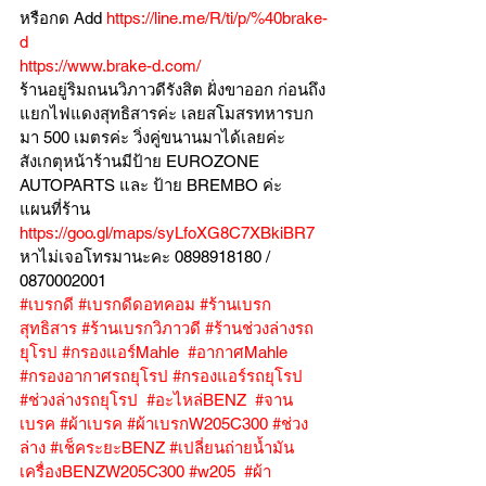
หรือกด Add 
https://line.me/R/ti/p/%40brake-
d
https://www.brake-d.com/
ร้านอยู่ริมถนนวิภาวดีรังสิต ฝั่งขาออก ก่อนถึง
แยกไฟแดงสุทธิสารค่ะ เลยสโมสรทหารบก
มา 500 เมตรค่ะ วิ่งคู่ขนานมาได้เลยค่ะ
สังเกตุหน้าร้านมีป้าย EUROZONE 
AUTOPARTS และ ป้าย BREMBO ค่ะ
แผนที่ร้าน 
https://goo.gl/maps/syLfoXG8C7XBkiBR7
หาไม่เจอโทรมานะคะ 0898918180 / 
0870002001
#เบรกดี
#เบรกดีดอทคอม
#ร้านเบรก
สุทธิสาร
#ร้านเบรกวิภาวดี
#ร้านช่วงล่างรถ
ยุโรป
#กรองแอร์Mahle
#อากาศMahle
#กรองอากาศรถยุโรป
#กรองแอร์รถยุโรป
#ช่วงล่างรถยุโรป
#อะไหล่BENZ
#จาน
เบรค
#ผ้าเบรค
#ผ้าเบรกW205C300
#ช่วง
ล่าง
#เช็คระยะBENZ
#เปลี่ยนถ่ายน้ำมัน
เครื่องBENZW205C300
#w205
#ผ้า