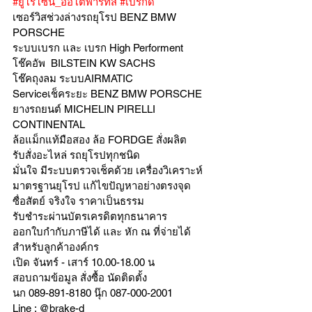
#ยูโรโซน_ออโต้พาร์ทส์
#เบรกดี
เซอร์วิสช่วงล่างรถยุโรป BENZ BMW 
PORSCHE
ระบบเบรก และ เบรก High Performent
โช๊คอัพ  BILSTEIN KW SACHS
โช๊คถุงลม ระบบAIRMATIC
Serviceเช็คระยะ BENZ BMW PORSCHE
ยางรถยนต์ MICHELIN PIRELLI 
CONTINENTAL
ล้อแม็กแท้มือสอง ล้อ FORDGE สั่งผลิต
รับสั่งอะไหล่ รถยุโรปทุกชนิด
มั่นใจ มีระบบตรวจเช็คด้วย เครื่องวิเคราะห์ 
มาตรฐานยุโรป แก้ไขปัญหาอย่างตรงจุด 
ซื่อสัตย์ จริงใจ ราคาเป็นธรรม
รับชำระผ่านบัตรเครดิตทุกธนาคาร 
ออกใบกำกับภาษีได้ และ หัก ณ ที่จ่ายได้
สำหรับลูกค้าองค์กร 
เปิด จันทร์ - เสาร์ 10.00-18.00 น
สอบถามข้อมูล สั่งซื้อ นัดติดตั้ง
นก 089-891-8180 นุ๊ก 087-000-2001
Line : @brake-d