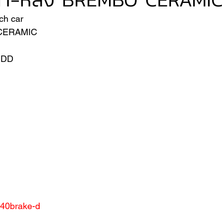
h car
O CERAMIC
VER
FERRARI
VOLVO
.DD
/%40brake-d