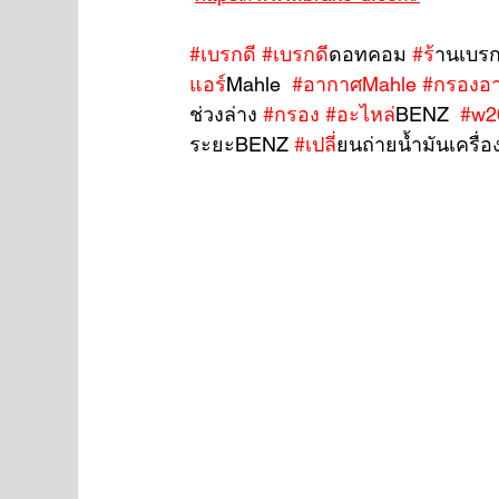
#เบรกด
ี 
#เบรกด
ีดอทคอม 
#ร
้านเบรก
แอร
์Mahle  
#อากาศMahle
#กรองอ
ช่วงล่าง 
#กรอง
#อะไหล
่BENZ  
#w2
ระยะBENZ 
#เปล
ี่ยนถ่ายน้ำมันเครื