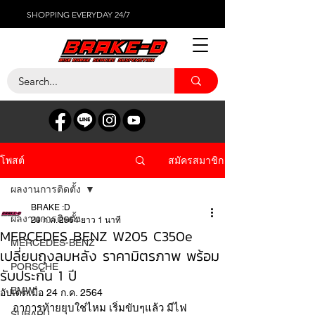
SHOPPING EVERYDAY 24/7
สมัครสมาชิก
โพสต์
ผลงานการติดตั้ง
BRAKE :D
ผลงานการติดตั้ง
20 ก.ค. 2564
ยาว 1 นาที
MERCEDES BENZ W205 C350e
MERCEDES-BENZ
เปลี่ยนถุงลมหลัง ราคามิตรภาพ พร้อม
PORSCHE
รับประกัน 1 ปี
BMW
อัปเดตเมื่อ
24 ก.ค. 2564
อาการท้ายยุบใช่ไหม เริ่มขับๆแล้ว มีไฟ
SUBARU