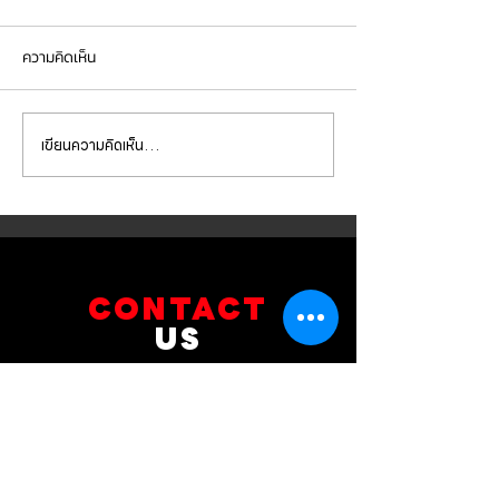
ความคิดเห็น
เขียนความคิดเห็น…
Mercedes Benz E350e เข้า
Mercedes Benz C
รับบริการเปลี่ยนจานเบรก ผ้า
รับบริการเปลี่ยนแบ
เบรกหน้า พร้อมเซ็นเซอร์
สำรอง
CONTACT
US
บริษัท ยูโรโซน ออโต้พาร์ทส์ จำกัด
101 ซอยรามอินทรา 14
แขวงท่าแร้ง เขตบางเขน กทม 10230