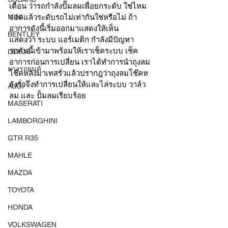
เตือน ว่ารถกำลังปั๊มลมเพื่อยกระดับ ใช่ไหม
MINI
จอดแล้วระดับรถไม่เท่ากันใช่หรือไม่ ถ้า
อาการดังนี้เริ่มออกมาแสดงให้เห็น
BENTLEY
แสดงว่า ระบบ แอร์เมติก กำลังมีปัญหา
รถคันนี้เข้ามาพร้อมให้เราเช็คระบบ เช็ค
LEXUS
อาการก่อนการเปลี่ยน เราได้ทำการนำถุงลม
ยางรถยนต์
โช๊คหลังมาเทสรั่วแล้วปรากฎว่าถุงลมโช๊คห
ลังรั่วจึงทำการเปลี่ยนให้และไล่ระบบ วาล์ว
AUDI
ลม และ ปั้มลมเรียบร้อย 
MASERATI
LAMBORGHINI
GTR R35
MAHLE
MAZDA
TOYOTA
HONDA
VOLKSWAGEN