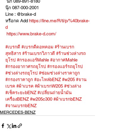
 นก 089-891-8180
นุ๊ก 087-000-2001
Line : @brake-d
หรือกด Add 
https://line.me/R/ti/p/%40brake-
d
https://www.brake-d.com/
#เบรกดี
#เบรกดีดอทคอม
#ร้านเบรก
สุทธิสาร
#ร้านเบรกวิภาวดี
#ร้านช่วงล่างรถ
ยุโรป
#กรองแอร์Mahle
#อากาศMahle
#กรองอากาศรถยุโรป
#กรองแอร์รถยุโรป
#ช่วงล่างรถยุโรป
#ซ่อมช่วงล่างราคาถูก
#กรองราคาถูก
#อะไหล่bENZ
#w205
#จาน
เบรค
#ผ้าเบรค
#ผ้าเบรกW205
#ช่วงล่าง
#เช็คระยะbENZ
#เปลี่ยนถ่ายน้ำมัน
เครื่องBENZ
#w205c300
#ผ้าเบรกbENZ
#จานเบรกbENZ
MERCEDES-BENZ