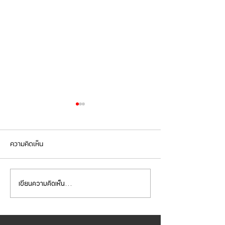
ความคิดเห็น
เขียนความคิดเห็น…
Mercedes Benz E350e เข้า
Mercedes Benz C
รับบริการเปลี่ยนจานเบรก ผ้า
รับบริการเปลี่ยนแบ
เบรกหน้า พร้อมเซ็นเซอร์
สำรอง