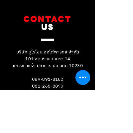
CONTACT
US
บริษัท ยูโรโซน ออโต้พาร์ทส์ จำกัด
101 ซอยรามอินทรา 14
แขวงท่าแร้ง เขตบางเขน กทม 10230
089-891-8180
081-268-8890
087-000-2001
LINE OA : @BRAKE-D
LINE OA : @EUROZONE