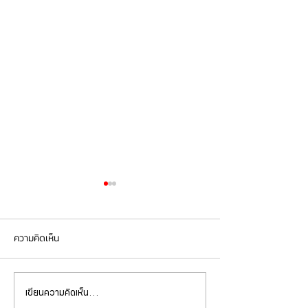
ความคิดเห็น
เขียนความคิดเห็น…
Mercedes Benz E350e เข้า
Mercedes Benz C