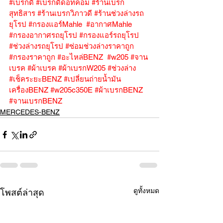
#เบรกดี
#เบรกดีดอทคอม
#ร้านเบรก
สุทธิสาร
#ร้านเบรกวิภาวดี
#ร้านช่วงล่างรถ
ยุโรป
#กรองแอร์Mahle
#อากาศMahle
#กรองอากาศรถยุโรป
#กรองแอร์รถยุโรป
#ช่วงล่างรถยุโรป
#ซ่อมช่วงล่างราคาถูก
#กรองราคาถูก
#อะไหล่BENZ
#w205
#จาน
เบรค
#ผ้าเบรค
#ผ้าเบรกW205
#ช่วงล่าง
#เช็คระยะBENZ
#เปลี่ยนถ่ายน้ำมัน
เครื่องBENZ
#w205c350E
#ผ้าเบรกBENZ
#จานเบรกBENZ
MERCEDES-BENZ
ดูทั้งหมด
โพสต์ล่าสุด