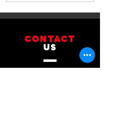
รับบริการเปลี่ยนจานเบรก ผ้า
รับบริการเปลี่ยนแบ
เบรกหน้า พร้อมเซ็นเซอร์
สำรอง
CONTACT
US
บริษัท ยูโรโซน ออโต้พาร์ทส์ จำกัด
101 ซอยรามอินทรา 14
แขวงท่าแร้ง เขตบางเขน กทม 10230
089-891-8180
081-268-8890
087-000-2001
LINE OA : @BRAKE-D
LINE OA : @EUROZONE