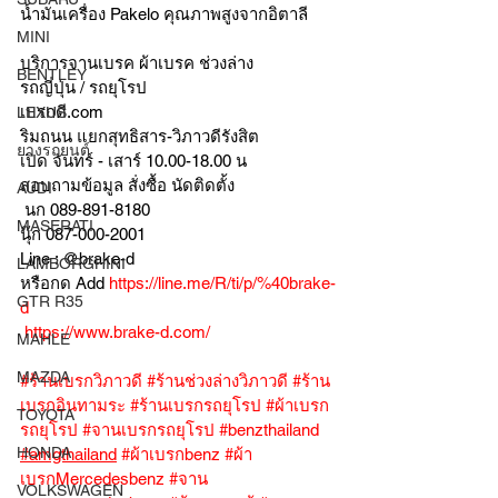
น้ำมันเครื่อง Pakelo คุณภาพสูงจากอิตาลี
MINI
บริการจานเบรค ผ้าเบรค ช่วงล่าง
BENTLEY
รถญี่ปุ่น / รถยุโรป
เบรกดี.com
LEXUS
ริมถนน แยกสุทธิสาร-วิภาวดีรังสิต
ยางรถยนต์
เปิด จันทร์ - เสาร์ 10.00-18.00 น
สอบถามข้อมูล สั่งซื้อ นัดติดตั้ง
AUDI
 นก 089-891-8180
MASERATI
นุ๊ก 087-000-2001
Line : @brake-d
LAMBORGHINI
หรือกด Add 
https://line.me/R/ti/p/%40brake-
GTR R35
d
https://www.brake-d.com/
MAHLE
MAZDA
#ร้านเบรกวิภาวดี
#ร้านช่วงล่างวิภาวดี
#ร้าน
เบรกอินทามระ
#ร้านเบรกรถยุโรป
#ผ้าเบรก
TOYOTA
รถยุโรป
#จานเบรกรถยุโรป
#benzthailand
HONDA
#amgthailand
#ผ้าเบรกbenz
#ผ้า
เบรกMercedesbenz
#จาน
VOLKSWAGEN