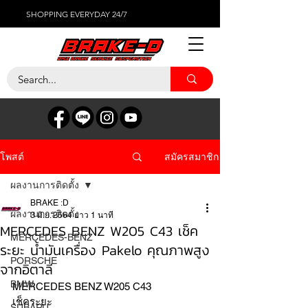
SHOPPING EVERYDAY 24/7
สมัครสมาชิก
โพสต์
ผลงานการติดตั้ง
BRAKE :D
ผลงานการติดตั้ง
3 มิ.ย. 2564
ยาว 1 นาที
MERCEDES BENZ W205 C43 เช็ค
MERCEDES-BENZ
ระยะ น้ำมันเครื่อง Pakelo คุณภาพสูง
PORSCHE
จากอิตาลี
BMW
MERCEDES BENZ W205 C43
เช็คระยะ
SUBARU