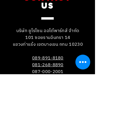
US
บริษัท ยูโรโซน ออโต้พาร์ทส์ จำกัด
101 ซอยรามอินทรา 14
แขวงท่าแร้ง เขตบางเขน กทม 10230
089-891-8180
081-268-8890
087-000-2001
LINE OA : @BRAKE-D
LINE OA : @EUROZONE