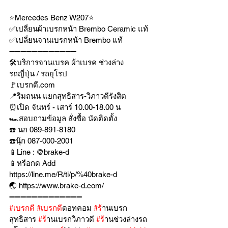
⭐️Mercedes Benz W207⭐️ 
✅เปลี่ยนผ้าเบรกหน้า Brembo Ceramic แท้
✅เปลี่ยนจานเบรกหน้า Brembo แท้ 
➖➖➖➖➖➖➖➖➖➖➖➖
🛠บริการจานเบรค ผ้าเบรค ช่วงล่าง
รถญี่ปุ่น / รถยุโรป
🚩เบรกดี.com
📍ริมถนน แยกสุทธิสาร-วิภาวดีรังสิต
⏰เปิด จันทร์ - เสาร์ 10.00-18.00 น
🏎สอบถามข้อมูล สั่งซื้อ นัดติดตั้ง
☎️ นก 089-891-8180
☎️นุ๊ก 087-000-2001
📱Line : @brake-d
📱หรือกด Add 
https://line.me/R/ti/p/%40brake-d
🌏 https://www.brake-d.com/
➖➖➖➖➖➖➖➖➖➖➖➖➖
#เบรกด
ี 
#เบรกด
ีดอทคอม 
#ร
้านเบรก
สุทธิสาร 
#ร
้านเบรกวิภาวดี 
#ร
้านช่วงล่างรถ