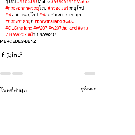
ยุโรป 
#กรองแอร
์Mahle 
#กรองอากาศMahle
#กรองอากาศรถย
ุโรป 
#กรองแอร
์รถยุโรป 
#ช
่วงล่างรถยุโรป 
#ซ
่อมช่วงล่างราคาถูก 
#กรองราคาถ
ูก 
#bmwthailand
#GLC
#GLCthailand
#W207
#w207thailand
#จาน
เบรกW207
#ผ
้าเบรกW207
MERCEDES-BENZ
ดูทั้งหมด
โพสต์ล่าสุด