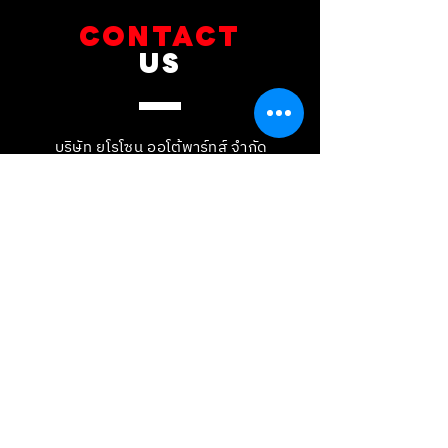
CONTACT
US
บริษัท ยูโรโซน ออโต้พาร์ทส์ จำกัด
101 ซอยรามอินทรา 14
แขวงท่าแร้ง เขตบางเขน กทม 10230
089-891-8180
081-268-8890
087-000-2001
LINE OA : @BRAKE-D
LINE OA : @EUROZONE