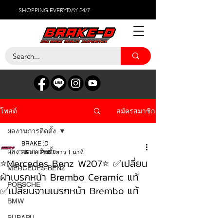
SHOPPING EVERYDAY 24/7
สมัครสมาชิก
โพสต์
ผลงานการติดตั้ง
BRAKE :D
ผลงานการติดตั้ง
26 ส.ค. 2563
ยาว 1 นาที
⭐️Mercedes Benz W207⭐️ ✅เปลี่ยน
MERCEDES-BENZ
ผ้าเบรกหน้า Brembo Ceramic แท้
PORSCHE
✅เปลี่ยนจานเบรกหน้า Brembo แท้
BMW
SUBARU