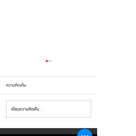
ความคิดเห็น
เขียนความคิดเห็น…
BMW G30 520d เข้ารับการ
BMW X5 เข้ารับกา
เปลี่ยนถ่ายน้ำมัน
จานเบรกหน้า ผ้าเ
เครื่องVOLTRONIC 5W40
brembo ถ่ายน้ำมัน
และไส้กรองต่างๆ
และไส้กรองต่างๆ