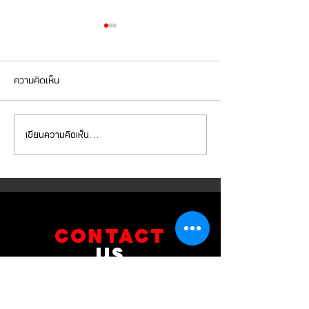
ความคิดเห็น
เขียนความคิดเห็น…
Mercedes Benz E350e เข้า
Mercedes Benz C
รับบริการเปลี่ยนจานเบรก ผ้า
รับบริการเปลี่ยนแบ
เบรกหน้า พร้อมเซ็นเซอร์
สำรอง
CONTACT
US